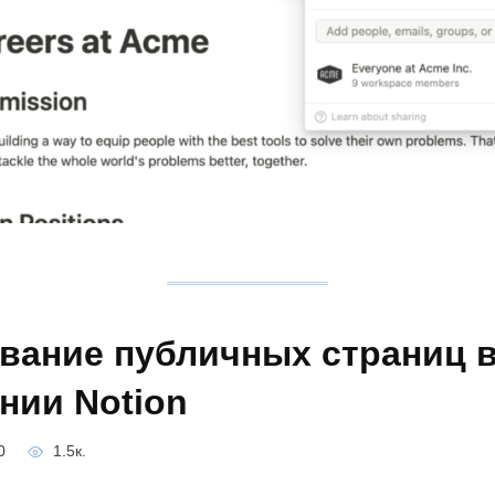
вание публичных страниц 
нии Notion
0
1.5к.