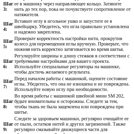
Шаг
ее в машинку через направляющее кольцо. Затяните
3:
нить до тех пор, пока не почувствуете сопротивление от
натяжителя.
Вставьте иглу в игольное ушко и запустите ее в
Шаг
швейцарку. Убедитесь, что игла правильно установлена
4:
и надежно закреплена.
Проверьте корректность настройки нити, прокрутив
Шаг
колесо для перемещения иглы вручную. Проверьте, что
5:
нижняя нить корректно затягивается во время шитья.
Регулируйте ширины и длину стежков в соответствии с
Шаг
требуемыми настройками для вашего проекта.
6:
Используйте специальные регуляторы на машинке,
чтобы достичь желаемого результата.
Перед началом работы с машинкой, оцените состояние
Шаг
иглы. Убедитесь, что она не изношена и не повреждена.
7:
Используйте новую иглу при необходимости.
Во время работы с машинкой швейной мини SM 202,
Шаг
будьте внимательны и осторожны. Следите за тем,
8:
чтобы ткань не была защемлена или повреждена при
шитье.
Следите за здоровьем машинки, регулярно очищайте ее
Шаг
от пыли, остатков нитей и других загрязнений. Также
9:
регулярно смазывайте движущиеся части для