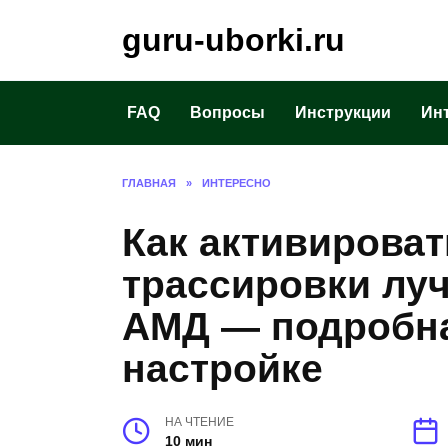
Перейти
guru-uborki.ru
к
содержанию
FAQ
Вопросы
Инструкции
Ин
ГЛАВНАЯ
»
ИНТЕРЕСНО
Как активирова
трассировки луч
АМД — подробна
настройке
НА ЧТЕНИЕ
10 мин