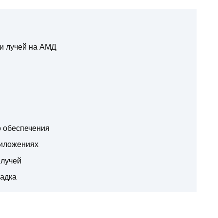
и лучей на АМД
в
о обеспечения
риложениях
 лучей
ладка