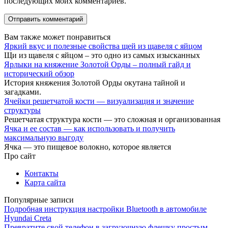
последующих моих комментариев.
Вам также может понравиться
Яркий вкус и полезные свойства щей из щавеля с яйцом
Щи из щавеля с яйцом – это одно из самых изысканных
Ярлыки на княжение Золотой Орды – полный гайд и
исторический обзор
История княжения Золотой Орды окутана тайной и
загадками.
Ячейки решетчатой кости — визуализация и значение
структуры
Решетчатая структура кости — это сложная и организованная
Ячка и ее состав — как использовать и получить
максимальную выгоду
Ячка — это пищевое волокно, которое является
Про сайт
Контакты
Карта сайта
Популярные записи
Подробная инструкция настройки Bluetooth в автомобиле
Hyundai Creta
Превратите свой телефон в загрузочную флешку простым