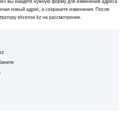
ые» вы найдете нужную форму для изменения адреса
ючая новый адрес, и сохраните изменения. После
ратору elicense kz на рассмотрение.
kz
бинете
а