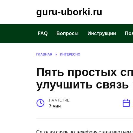
Перейти
guru-uborki.ru
к
содержанию
FAQ
Вопросы
Инструкции
По
ГЛАВНАЯ
»
ИНТЕРЕСНО
Пять простых сп
улучшить связь 
НА ЧТЕНИЕ
7 мин
Сегодня связь по телефону стала неотъемл