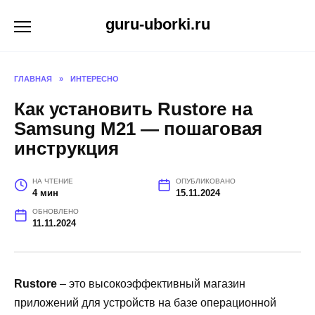
Перейти
guru-uborki.ru
к
содержанию
ГЛАВНАЯ
»
ИНТЕРЕСНО
Как установить Rustore на
Samsung M21 — пошаговая
инструкция
НА ЧТЕНИЕ
ОПУБЛИКОВАНО
4 мин
15.11.2024
ОБНОВЛЕНО
11.11.2024
Rustore
– это высокоэффективный магазин
приложений для устройств на базе операционной