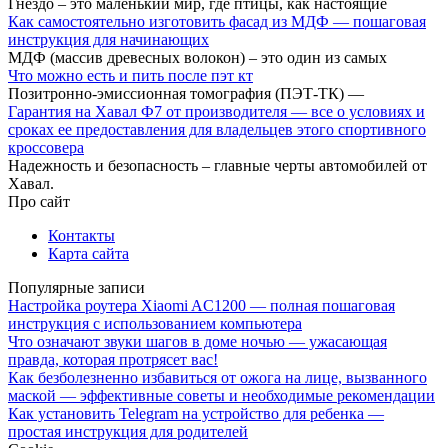
Гнездо – это маленький мир, где птицы, как настоящие
Как самостоятельно изготовить фасад из МДФ — пошаговая
инструкция для начинающих
МДФ (массив древесных волокон) – это один из самых
Что можно есть и пить после пэт кт
Позитронно-эмиссионная томография (ПЭТ-ТК) —
Гарантия на Хавал Ф7 от производителя — все о условиях и
сроках ее предоставления для владельцев этого спортивного
кроссовера
Надежность и безопасность – главные черты автомобилей от
Хавал.
Про сайт
Контакты
Карта сайта
Популярные записи
Настройка роутера Xiaomi AC1200 — полная пошаговая
инструкция с использованием компьютера
Что означают звуки шагов в доме ночью — ужасающая
правда, которая протрясет вас!
Как безболезненно избавиться от ожога на лице, вызванного
маской — эффективные советы и необходимые рекомендации
Как установить Telegram на устройство для ребенка —
простая инструкция для родителей