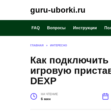
Перейти
guru-uborki.ru
к
содержанию
FAQ
Вопросы
Инструкции
По
ГЛАВНАЯ
»
ИНТЕРЕСНО
Как подключить 
игровую пристав
DEXP
НА ЧТЕНИЕ
6 мин