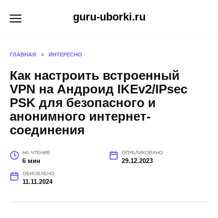
Перейти
guru-uborki.ru
к
содержанию
ГЛАВНАЯ
»
ИНТЕРЕСНО
Как настроить встроенный
VPN на Андроид IKEv2/IPsec
PSK для безопасного и
анонимного интернет-
соединения
НА ЧТЕНИЕ
ОПУБЛИКОВАНО
6 мин
29.12.2023
ОБНОВЛЕНО
11.11.2024