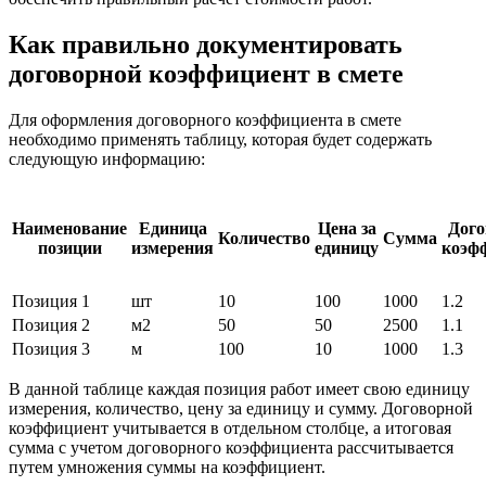
Как правильно документировать
договорной коэффициент в смете
Для оформления договорного коэффициента в смете
необходимо применять таблицу, которая будет содержать
следующую информацию:
Наименование
Единица
Цена за
Дого
Количество
Сумма
позиции
измерения
единицу
коэф
Позиция 1
шт
10
100
1000
1.2
Позиция 2
м2
50
50
2500
1.1
Позиция 3
м
100
10
1000
1.3
В данной таблице каждая позиция работ имеет свою единицу
измерения, количество, цену за единицу и сумму. Договорной
коэффициент учитывается в отдельном столбце, а итоговая
сумма с учетом договорного коэффициента рассчитывается
путем умножения суммы на коэффициент.