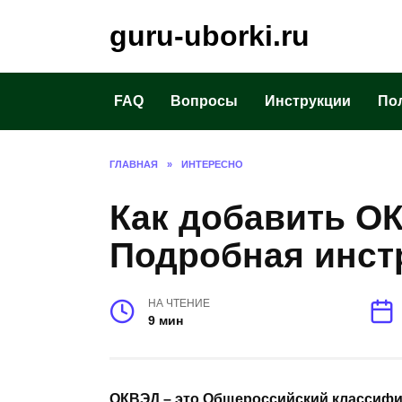
Перейти
guru-uborki.ru
к
содержанию
FAQ
Вопросы
Инструкции
По
ГЛАВНАЯ
»
ИНТЕРЕСНО
Как добавить О
Подробная инст
НА ЧТЕНИЕ
9 мин
ОКВЭД – это Общероссийский классифи