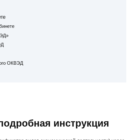
ете
абинете
ВЭД»
ЭД
ного ОКВЭД
подробная инструкция