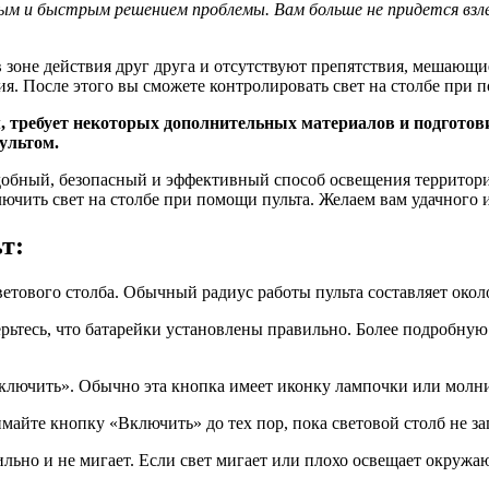
ным и быстрым решением проблемы. Вам больше не придется взл
 в зоне действия друг друга и отсутствуют препятствия, мешающ
. После этого вы сможете контролировать свет на столбе при п
ом, требует некоторых дополнительных материалов и подгото
ультом.
 удобный, безопасный и эффективный способ освещения террито
ключить свет на столбе при помощи пульта. Желаем вам удачного
т:
светового столба. Обычный радиус работы пульта составляет окол
рьтесь, что батарейки установлены правильно. Более подробную
ключить». Обычно эта кнопка имеет иконку лампочки или молн
айте кнопку «Включить» до тех пор, пока световой столб не за
бильно и не мигает. Если свет мигает или плохо освещает окруж