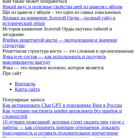
Вам также может понравиться
Яркий вкус и полезные свойства щей из щавеля с яйцом
Щи из щавеля с яйцом – это одно из самых изысканных
Ярлыки на княжение Золотой Орды – полный гайд и
исторический обзор
История княжения Золотой Орды окутана тайной и
загадками.
Ячейки решетчатой кости — визуализация и значение
структуры
Решетчатая структура кости — это сложная и организованная
Ячка и ее состав — как использовать и получить
максимальную выгоду
Ячка — это пищевое волокно, которое является
Про сайт
Контакты
Карта сайта
Популярные записи
Как активировать Chat GPT в поисковике Bing в России
Как успешно настроить uopilot автокликер без ошибок и
сложностей
10 лучших пожеланий, которые стоит сказать при уходе с
работы — как сохранить хорошие отношения, показать
благодарность и оставить положительное впечатление