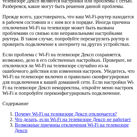
телевизоре Дексп являются настройки или проблемы с сетью.
Разберемся, какие могут быть решения данной проблемы.
Прежде всего, удостоверьтесь, что ваш Wi-Fi-роутер находится
в рабочем состоянии и с ним все в порядке. Иногда причина
отключения Wi-Fi на телевизоре может быть вызвана
проблемами со связью или неправильными настройками
роутера. В таком случае, попробуйте перезагрузить роутер и
проверить подключение к интернету на других устройствах.
Если проблема с Wi-Fi на телевизоре Дексп сохраняется,
возможно, дело в его собственных настройках. Проверьте, не
отключился ли Wi-Fi на телевизоре случайно из-за
ошибочного действия или изменения настроек. Убедитесь, что
Wi-Fi на телевизоре включен и правильно сконфигурирован
для подключения к вашей домашней сети. Если настройки Wi-
Fi на телевизоре Дексп некорректны, откройте меню настроек
Wi-Fi и попробуйте переконфигурировать подключение.
Содержание
Почему Wi-Fi на телевизоре Дексп отключается?
Что делать, если Wi-Fi на телевизоре Дексп не работает
Возможные причины отключения Wi-Fi на телевизоре
Дексп