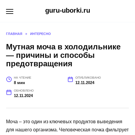
Перейти
guru-uborki.ru
к
содержанию
ГЛАВНАЯ
»
ИНТЕРЕСНО
Мутная моча в холодильнике
— причины и способы
предотвращения
НА ЧТЕНИЕ
ОПУБЛИКОВАНО
8 мин
12.11.2024
ОБНОВЛЕНО
12.11.2024
Моча – это один из ключевых продуктов выведения
для нашего организма. Человеческая почка фильтрует