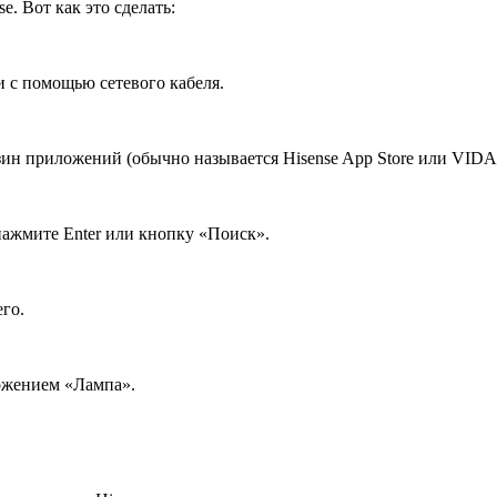
e. Вот как это сделать:
и с помощью сетевого кабеля.
зин приложений (обычно называется Hisense App Store или VIDAA
нажмите Enter или кнопку «Поиск».
го.
ожением «Лампа».