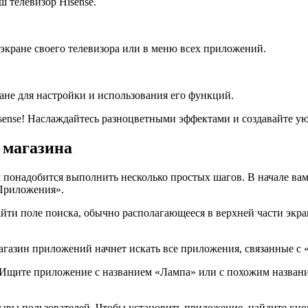
 телевизор Hisense.
экране своего телевизора или в меню всех приложений.
не для настройки и использования его функций.
sense! Наслаждайтесь разноцветными эффектами и создавайте ую
 магазина
м понадобится выполнить несколько простых шагов. В начале ва
Приложения».
ти поле поиска, обычно располагающееся в верхней части экран
газин приложений начнет искать все приложения, связанные с 
. Ищите приложение с названием «Лампа» или с похожим названи
ывы пользователей. Чтобы установить приложение, найдите кноп