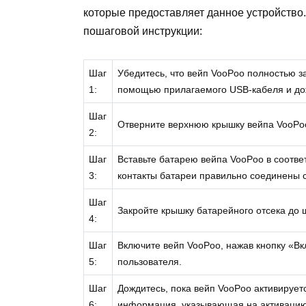
которые предоставляет данное устройство
пошаговой инструкции:
Шаг
Убедитесь, что вейп VooPoo полностью за
1:
помощью прилагаемого USB-кабеля и до
Шаг
Отверните верхнюю крышку вейпа VooPoo,
2:
Шаг
Вставьте батарею вейпа VooPoo в соответ
3:
контакты батареи правильно соединены с
Шаг
Закройте крышку батарейного отсека до 
4:
Шаг
Включите вейп VooPoo, нажав кнопку «Вк
5:
пользователя.
Шаг
Дождитесь, пока вейп VooPoo активирует
6:
информация, указывающая на активацию