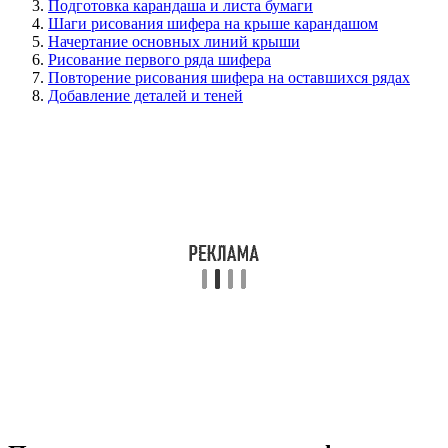
Подготовка карандаша и листа бумаги
Шаги рисования шифера на крыше карандашом
Начертание основных линий крыши
Рисование первого ряда шифера
Повторение рисования шифера на оставшихся рядах
Добавление деталей и теней