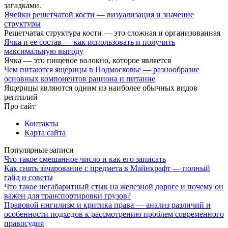
загадками.
Ячейки решетчатой кости — визуализация и значение
структуры
Решетчатая структура кости — это сложная и организованная
Ячка и ее состав — как использовать и получить
максимальную выгоду
Ячка — это пищевое волокно, которое является
Чем питаются ящерицы в Подмосковье — разнообразие
основных компонентов рациона и питание
Ящерицы являются одним из наиболее обычных видов
рептилий
Про сайт
Контакты
Карта сайта
Популярные записи
Что такое смешанное число и как его записать
Как снять зачарование с предмета в Майнкрафт — полный
гайд и советы
Что такое негабаритный стык на железной дороге и почему он
важен для транспортировки грузов?
Правовой нигилизм и критика права — анализ различий и
особенности подходов к рассмотрению проблем современного
правосудия