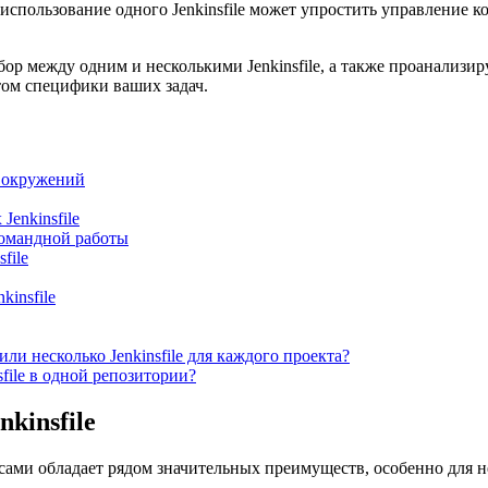
использование одного Jenkinsfile может упростить управление к
ор между одним и несколькими Jenkinsfile, а также проанализи
том специфики ваших задач.
х окружений
Jenkinsfile
командной работы
file
insfile
или несколько Jenkinsfile для каждого проекта?
file в одной репозитории?
kinsfile
ссами обладает рядом значительных преимуществ, особенно для 