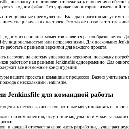
file, поскольку это позволяет отслеживать изменения и обеспечи
уются в одном файле. Это упрощает мониторинг изменений, так 
ть потенциальные преимущества. Вкладки проектов могут иметь
ржанием специфических настроек. Это также позволяет отслежива
, одним из основных моментов является разнообразие веток. Для 
й функциональностью или исправлениями. Для нескольких Jenkins
ть работать с разными версиями для каждого проекта.
ить нагрузку на систему управления версиями, поскольку потре
иков работают над разными Jenkinsfile одновременно. Для одно
 содержит все возможные конфигурации.
ктуры вашего проекта и командных процессов. Важно учитывать 
дхода с несколькими Jenkinsfile.
и Jenkinsfile для командной работы
ит оценить несколько аспектов, которые могут повлиять на произ
жество компонентов, отсутствие модульности может усложнить п
роекта.
в, и каждый отвечает за свою часть разработки, лучше распреде