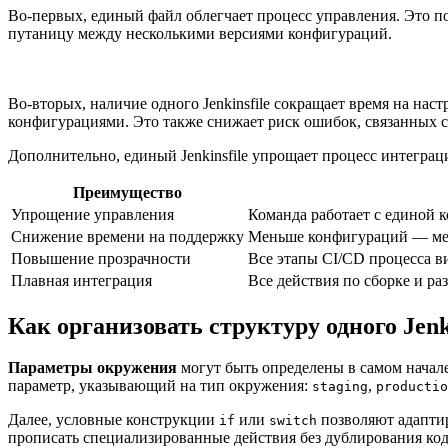
Во-первых, единый файл облегчает процесс управления. Это п
путаницу между несколькими версиями конфигураций.
Во-вторых, наличие одного Jenkinsfile сокращает время на нас
конфигурациями. Это также снижает риск ошибок, связанных с
Дополнительно, единый Jenkinsfile упрощает процесс интеграци
Преимущество
Упрощение управления
Команда работает с единой 
Снижение времени на поддержку
Меньше конфигураций — мен
Повышение прозрачности
Все этапы CI/CD процесса ви
Плавная интеграция
Все действия по сборке и р
Как организовать структуру одного Jenk
Параметры окружения
могут быть определены в самом начале
параметр, указывающий на тип окружения:
,
staging
productio
Далее, условные конструкции
или
позволяют адаптир
if
switch
прописать специализированные действия без дублирования код