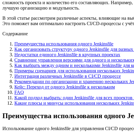
сложность проекта и количество его составляющих. Например, 
лучшую организацию и модульность.
В этой статье рассмотрим различные аспекты, влияющие на выб
Это поможет вам оптимально настроить CI/CD-процессы с учё
Содержание
Преимущества использования одного Jenkinsfile
Как организовать структуру одного Jenkinsfile для разны
Недостатки единого Jenkinsfile в крупных проектах
Сравнение управления версиями для одного и нескольких 
Как выбрать между одним и несколькими Jenkinsfile для 
Примеры сценариев для использования нескольких Jenkins
Интеграция различных Jenkinsfile в CI/CD процессе
Рекомендации по организации и хранению нескольких Jenk
Кейс: Переход от одного Jenkinsfile к нескольким
FAQ
Какой подход выбрать: один Jenkinsfile для всех проектов 
Какие плюсы и минусы использования нескольких Jenkins
Преимущества использования одного Jen
Использование одного Jenkinsfile для управления CI/CD проце