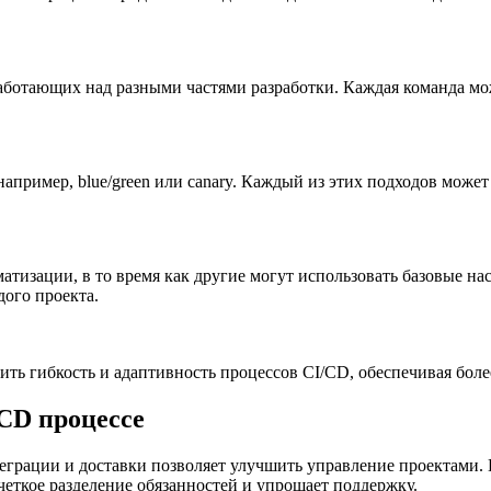
аботающих над разными частями разработки. Каждая команда мож
апример, blue/green или canary. Каждый из этих подходов може
тизации, в то время как другие могут использовать базовые нас
ого проекта.
сить гибкость и адаптивность процессов CI/CD, обеспечивая бол
/CD процессе
теграции и доставки позволяет улучшить управление проектами.
четкое разделение обязанностей и упрощает поддержку.