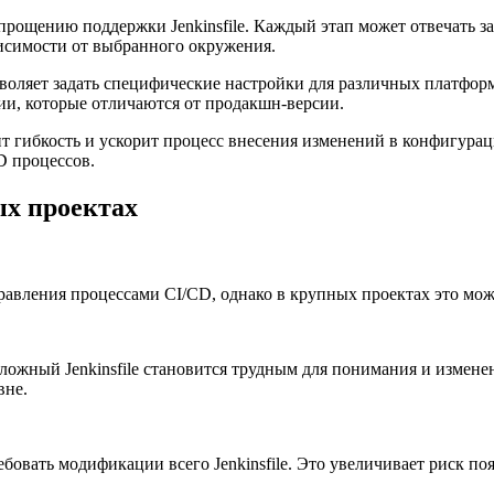
прощению поддержки Jenkinsfile. Каждый этап может отвечать за 
висимости от выбранного окружения.
воляет задать специфические настройки для различных платформ
ии, которые отличаются от продакшн-версии.
 гибкость и ускорит процесс внесения изменений в конфигурацию
D процессов.
ых проектах
равления процессами CI/CD, однако в крупных проектах это мож
сложный Jenkinsfile становится трудным для понимания и измен
вне.
бовать модификации всего Jenkinsfile. Это увеличивает риск по