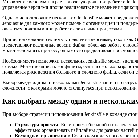
Управление версиями играет ключевую роль при работе с Jenkins
управление версиями проще реализовать: все изменения фиксир
Однако использование нескольких Jenkinsfile может предложи
Jenkinsfile для каждого может помочь с организацией и подде
оказаться полезным при работе с сложными процессами.
При использовании системы управления версиями, такой как Git
представляют различные версии файла, облегчая работу с ново
может усложнить процесс, однако это предоставляет возможнос
Необходимость поддержки нескольких Jenkinsfile может увелич
файлах. Могут возникать конфликты, если несколько разработч
появляется риск ведения большого и сложного файла, если он
Выбор между одним и несколькими Jenkinsfile зависит от стру
сложности, с которыми можно столкнуться при использовании по
Как выбрать между одним и нескольким
При выборе стратегии использования Jenkinsfile в команде сто
Структура проекта:
Если проект большой и включает мно
эффективно организовать пайплайны для разных частей п
Командная организация:
Если в команде много участнико