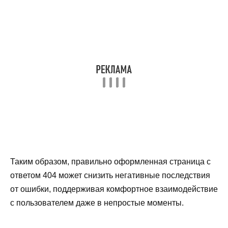
Таким образом, правильно оформленная страница с
ответом 404 может снизить негативные последствия
от ошибки, поддерживая комфортное взаимодействие
с пользователем даже в непростые моменты.