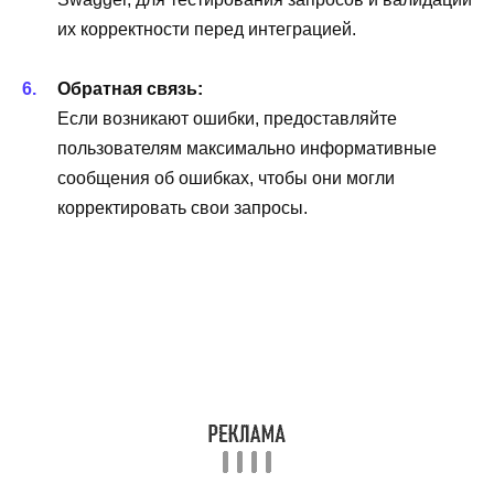
их корректности перед интеграцией.
Обратная связь:
Если возникают ошибки, предоставляйте
пользователям максимально информативные
сообщения об ошибках, чтобы они могли
корректировать свои запросы.