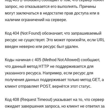
запрос, но отказывается его выполнять. Причины
могут заключаться в недостатке прав доступа или в
наличии ограничений на сервере.
Код 404 (Not Found) обозначает, что запрашиваемый
ресурс не существует. Это может произойти, если URL
введен неверно или ресурс был удален.
Коды начиная с 405 (Method Not Allowed) сообщают,
что данный метод HTTP не поддерживается для
указанного ресурса. Например, если ресурс для
получения данных поддерживает только метод GET, а
клиент отправляет POST, вернётся этот статус.
Код 408 (Request Timeout) указывает на то, что сервер
ожидает завершения запроса, но клиент не ответил за