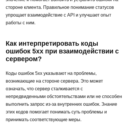
стороне клиента. Правильное понимание статусов
упрощает взаимодействие с API и улучшает опыт
работы с ним.
Как интерпретировать коды
ошибок 5xx при взаимодействии с
сервером?
Коды ошибок 5xx указывают на проблемы,
возникающие на стороне сервера. Это может
означать, что сервер сталкивается с
непредвиденными обстоятельствами или не способен
выполнить запрос из-за внутренних ошибок. Знание
этих кодов помогает понимать суть проблемы и
принимать соответствующие меры.