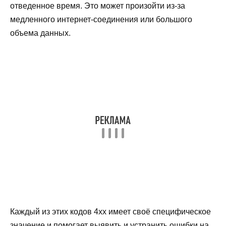
отведенное время. Это может произойти из-за
медленного интернет-соединения или большого
объема данных.
Каждый из этих кодов 4xx имеет своё специфическое
значение и помогает выявить и устранить ошибки на