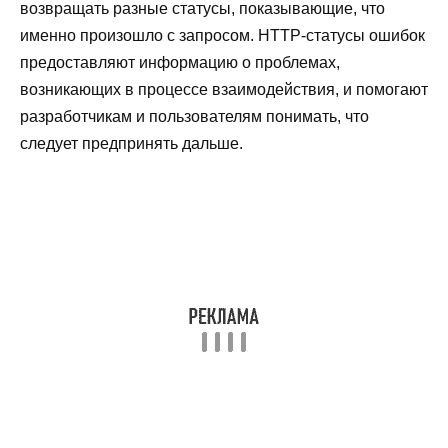
возвращать разные статусы, показывающие, что
именно произошло с запросом. HTTP-статусы ошибок
предоставляют информацию о проблемах,
возникающих в процессе взаимодействия, и помогают
разработчикам и пользователям понимать, что
следует предпринять дальше.