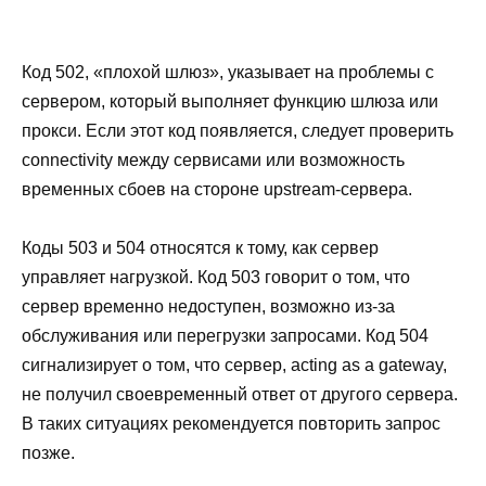
Код 502, «плохой шлюз», указывает на проблемы с
сервером, который выполняет функцию шлюза или
прокси. Если этот код появляется, следует проверить
connectivity между сервисами или возможность
временных сбоев на стороне upstream-сервера.
Коды 503 и 504 относятся к тому, как сервер
управляет нагрузкой. Код 503 говорит о том, что
сервер временно недоступен, возможно из-за
обслуживания или перегрузки запросами. Код 504
сигнализирует о том, что сервер, acting as a gateway,
не получил своевременный ответ от другого сервера.
В таких ситуациях рекомендуется повторить запрос
позже.