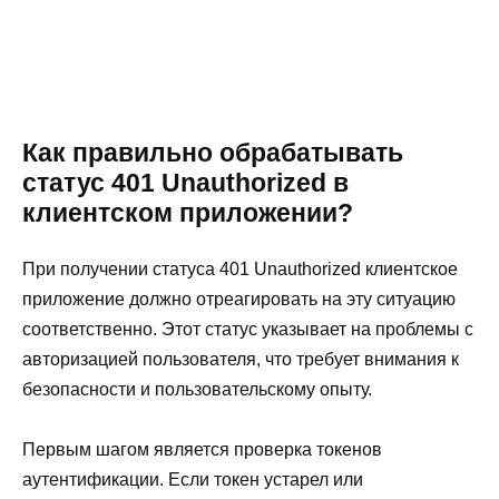
Как правильно обрабатывать
статус 401 Unauthorized в
клиентском приложении?
При получении статуса 401 Unauthorized клиентское
приложение должно отреагировать на эту ситуацию
соответственно. Этот статус указывает на проблемы с
авторизацией пользователя, что требует внимания к
безопасности и пользовательскому опыту.
Первым шагом является проверка токенов
аутентификации. Если токен устарел или