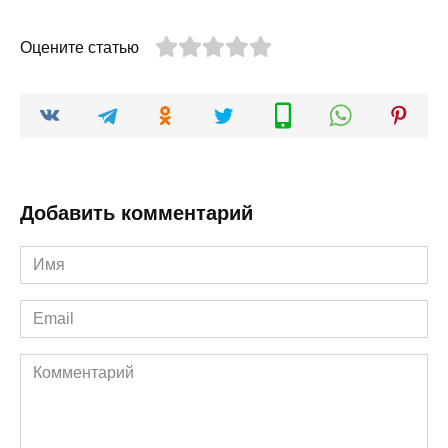
Оцените статью
Добавить комментарий
Имя
*
Email
*
Комментарий