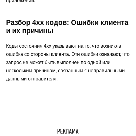
приложений.
Разбор 4xx кодов: Ошибки клиента
и их причины
Коды состояния 4xx указывают на то, что возникла
ошибка со стороны клиента. Эти ошибки означают, что
запрос не может быть выполнен по одной или
нескольким причинам, связанным с неправильными
данными отправителя.