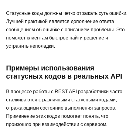
Статусные коды должны четко отражать суть ошибки.
Лучшей практикой является дополнение ответа
сообщением об ошибке с описанием проблемы. Это
поможет клиентам быстрее найти решение и
устранить неполадки.
Примеры использования
статусных кодов в реальных API
В процессе работы с REST API разработчики часто
сталкиваются с различными статусными кодами,
отражающими состояние выполнения запросов.
Применение этих кодов помогает понять, что
произошло при взаимодействии с сервером.