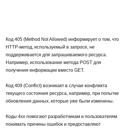
Код 405 (Method Not Allowed) информирует о том, что
HTTP-метод, используемый в запросе, не
поддерживается для запрашиваемого ресурса.
Например, использование метода POST для
получения информации вместо GET.
Код 409 (Conflict) возникает в случае конфликта
текущего состояния ресурса, например, при попытке
обновления данных, которые уже были изменены.
Коды 4xx помогают разработчикам и пользователям
понимать причины ошибок и предоставляют