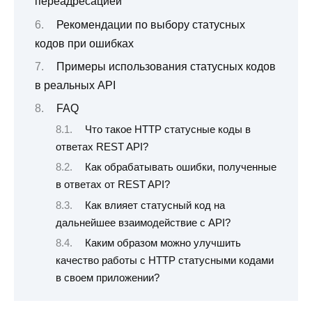
переадресацией
Рекомендации по выбору статусных
кодов при ошибках
Примеры использования статусных кодов
в реальных API
FAQ
Что такое HTTP статусные коды в
ответах REST API?
Как обрабатывать ошибки, полученные
в ответах от REST API?
Как влияет статусный код на
дальнейшее взаимодействие с API?
Каким образом можно улучшить
качество работы с HTTP статусными кодами
в своем приложении?