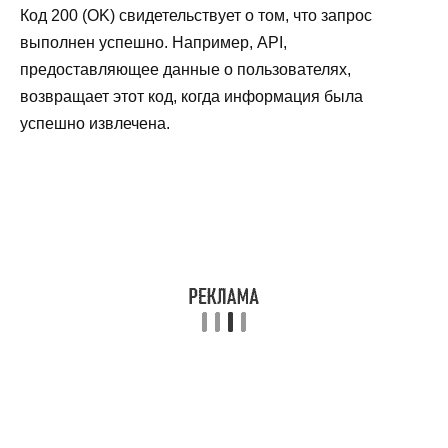
Код 200 (OK) свидетельствует о том, что запрос
выполнен успешно. Например, API,
предоставляющее данные о пользователях,
возвращает этот код, когда информация была
успешно извлечена.