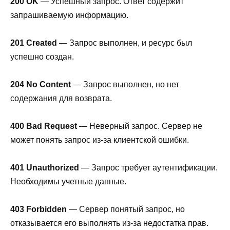
200 OK
— Успешный запрос. Ответ содержит
запрашиваемую информацию.
201 Created
— Запрос выполнен, и ресурс был
успешно создан.
204 No Content
— Запрос выполнен, но нет
содержания для возврата.
400 Bad Request
— Неверный запрос. Сервер не
может понять запрос из-за клиентской ошибки.
401 Unauthorized
— Запрос требует аутентификации.
Необходимы учетные данные.
403 Forbidden
— Сервер понятый запрос, но
отказывается его выполнять из-за недостатка прав.