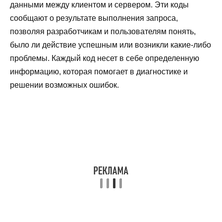
данными между клиентом и сервером. Эти коды
сообщают о результате выполнения запроса,
позволяя разработчикам и пользователям понять,
было ли действие успешным или возникли какие-либо
проблемы. Каждый код несет в себе определенную
информацию, которая помогает в диагностике и
решении возможных ошибок.