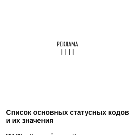
Список основных статусных кодов
и их значения