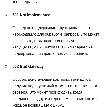
конфигурации.
501 Not Implemented
Сервер не поддерживает функциональность,
необходимую для обработки запроса. Это может
возникнуть, когда клиент использует
несуществующий метод HTTP или сервер не
поддерживает запрашиваемую операцию.
502 Bad Gateway
Сервер, действующий как прокси или шлюз,
получил недопустимый ответ от вышестоящего
сервера. Это может происходить, когда
соединение с другим сервером невозможно или
когда он возвращает ошибку.