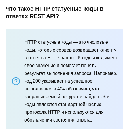
Что такое HTTP статусные коды в
ответах REST API?
HTTP статусные коды — это числовые
коды, которые сервер возвращает клиенту
в ответ на HTTP-запрос. Каждый код имеет
свое значение и помогает понять
результат выполнения запроса. Например,
код 200 указывает на успешное
выполнение, а 404 обозначает, что
запрашиваемый ресурс не найден. Эти
коды являются стандартной частью
протокола HTTP и используются для
обозначения состояния ответа.