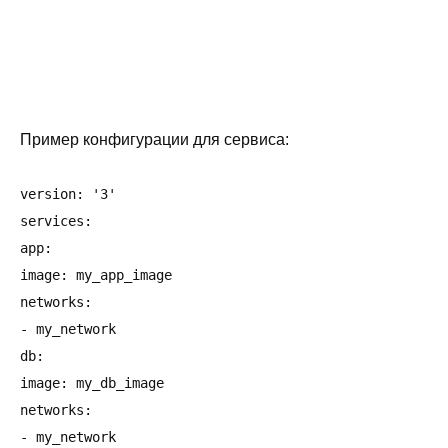
Пример конфигурации для сервиса:
version: '3'

services:

app:

image: my_app_image

networks:

- my_network

db:

image: my_db_image

networks:

- my_network
