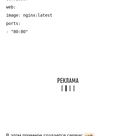
web:

image: nginx:latest

ports:

- "80:80"
В этом примере создается сервис
,
web