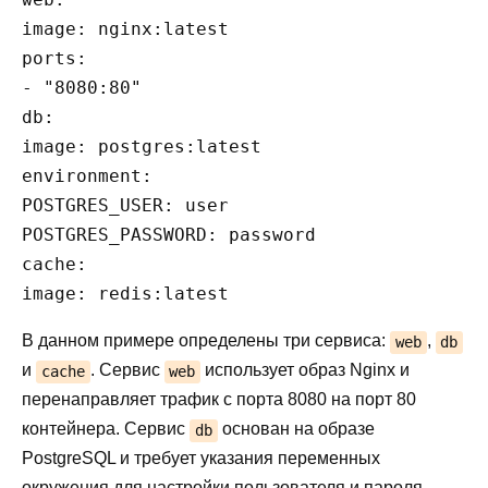
image: nginx:latest

ports:

- "8080:80"

db:

image: postgres:latest

environment:

POSTGRES_USER: user

POSTGRES_PASSWORD: password

cache:

В данном примере определены три сервиса:
,
web
db
и
. Сервис
использует образ Nginx и
cache
web
перенаправляет трафик с порта 8080 на порт 80
контейнера. Сервис
основан на образе
db
PostgreSQL и требует указания переменных
окружения для настройки пользователя и пароля.