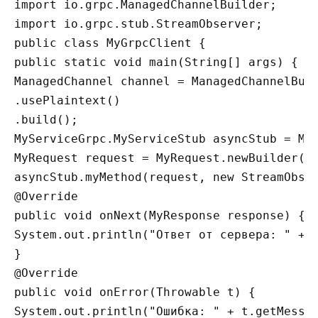
import io.grpc.ManagedChannelBuilder;

import io.grpc.stub.StreamObserver;

public class MyGrpcClient {

public static void main(String[] args) {

ManagedChannel channel = ManagedChannelBuil
.usePlaintext()

.build();

MyServiceGrpc.MyServiceStub asyncStub = MyS
MyRequest request = MyRequest.newBuilder().
asyncStub.myMethod(request, new StreamObse
@Override

public void onNext(MyResponse response) {

System.out.println("Ответ от сервера: " + r
}

@Override

public void onError(Throwable t) {

System.out.println("Ошибка: " + t.getMessag