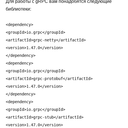
Для работы с gRPC вам понадобятся следующие
библиотеки:
<dependency>

<groupId>io.grpc</groupId>

<artifactId>grpc-netty</artifactId>

<version>1.47.0</version>

</dependency>

<dependency>

<groupId>io.grpc</groupId>

<artifactId>grpc-protobuf</artifactId>

<version>1.47.0</version>

</dependency>

<dependency>

<groupId>io.grpc</groupId>

<artifactId>grpc-stub</artifactId>

<version>1.47.0</version>
