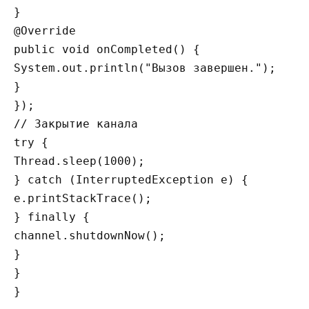
}

@Override

public void onCompleted() {

System.out.println("Вызов завершен.");

}

});

// Закрытие канала

try {

Thread.sleep(1000);

} catch (InterruptedException e) {

e.printStackTrace();

} finally {

channel.shutdownNow();

}

}
