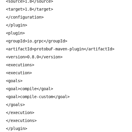
<source>1.8</source>

<target>1.8</target>

</configuration>

</plugin>

<plugin>

<groupId>io.grpc</groupId>

<artifactId>protobuF-maven-plugin</artifactId>

<version>0.8.0</version>

<executions>

<execution>

<goals>

<goal>compile</goal>

<goal>compile-custom</goal>

</goals>

</execution>

</executions>

</plugin>
