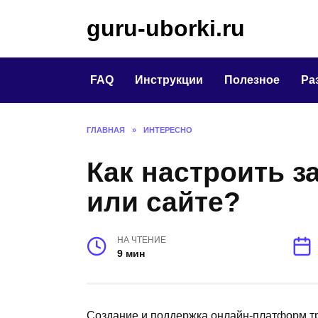
Перейти
guru-uborki.ru
к
содержанию
FAQ
Инструкции
Полезное
Ра
ГЛАВНАЯ
»
ИНТЕРЕСНО
Как настроить з
или сайте?
НА ЧТЕНИЕ
9 мин
Создание и поддержка онлайн-платформ тр