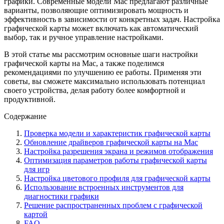
графики. Современные модели Mac предлагают различные
варианты, позволяющие оптимизировать мощность и
эффективность в зависимости от конкретных задач. Настройка
графической карты может включать как автоматический
выбор, так и ручное управление настройками.
В этой статье мы рассмотрим основные шаги настройки
графической карты на Mac, а также поделимся
рекомендациями по улучшению ее работы. Применяя эти
советы, вы сможете максимально использовать потенциал
своего устройства, делая работу более комфортной и
продуктивной.
Содержание
Проверка модели и характеристик графической карты
Обновление драйверов графической карты на Mac
Настройка разрешения экрана и режимов отображения
Оптимизация параметров работы графической карты
для игр
Настройка цветового профиля для графической карты
Использование встроенных инструментов для
диагностики графики
Решение распространенных проблем с графической
картой
FAQ