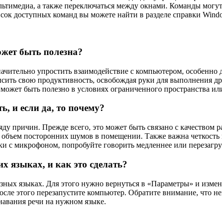
льтимедиа, а также переключаться между окнами. Команды могут 
ок доступных команд вы можете найти в разделе справки Wind
ожет быть полезна?
начительно упростить взаимодействие с компьютером, особенно
ысить свою продуктивность, освобождая руки для выполнения др
может быть полезно в условиях ограниченного пространства или
, и если да, то почему?
яду причин. Прежде всего, это может быть связано с качеством 
 объем посторонних шумов в помещении. Также важна четкость 
ки с микрофоном, попробуйте говорить медленнее или перезагру
 языках, и как это сделать?
зных языках. Для этого нужно вернуться в «Параметры» и изме
сле этого перезапустите компьютер. Обратите внимание, что не
навания речи на нужном языке.