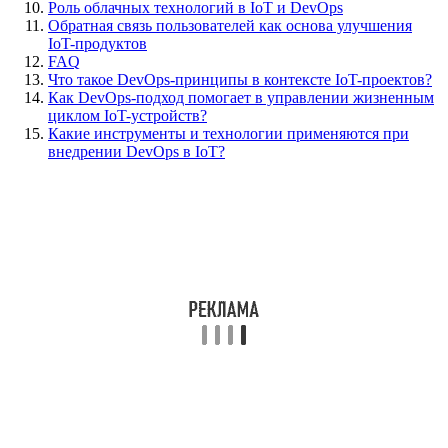
Роль облачных технологий в IoT и DevOps
Обратная связь пользователей как основа улучшения
IoT-продуктов
FAQ
Что такое DevOps-принципы в контексте IoT-проектов?
Как DevOps-подход помогает в управлении жизненным
циклом IoT-устройств?
Какие инструменты и технологии применяются при
внедрении DevOps в IoT?