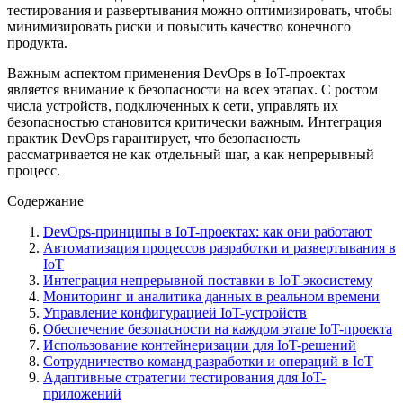
тестирования и развертывания можно оптимизировать, чтобы
минимизировать риски и повысить качество конечного
продукта.
Важным аспектом применения DevOps в IoT-проектах
является внимание к безопасности на всех этапах. С ростом
числа устройств, подключенных к сети, управлять их
безопасностью становится критически важным. Интеграция
практик DevOps гарантирует, что безопасность
рассматривается не как отдельный шаг, а как непрерывный
процесс.
Содержание
DevOps-принципы в IoT-проектах: как они работают
Автоматизация процессов разработки и развертывания в
IoT
Интеграция непрерывной поставки в IoT-экосистему
Мониторинг и аналитика данных в реальном времени
Управление конфигурацией IoT-устройств
Обеспечение безопасности на каждом этапе IoT-проекта
Использование контейнеризации для IoT-решений
Сотрудничество команд разработки и операций в IoT
Адаптивные стратегии тестирования для IoT-
приложений