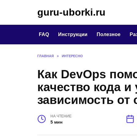
Перейти
guru-uborki.ru
к
содержанию
FAQ
Инструкции
Полезное
Ра
ГЛАВНАЯ
»
ИНТЕРЕСНО
Как DevOps пом
качество кода и
зависимость от 
НА ЧТЕНИЕ
5 мин