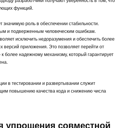
дходу разработчики получают уверенность в том, что
ующих функций.
т значимую роль в обеспечении стабильности.
ным и подверженным человеческим ошибкам.
воляет исключить недоразумения и обеспечить более
х версий приложения. Это позволяет перейти от
 к более надежному механизму, который гарантирует
ена.
ции в тестировании и развертывании служит
щим повышению качества кода и снижению числа
ля упрощения совместной