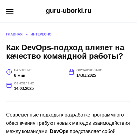
Перейти
guru-uborki.ru
к
содержанию
ГЛАВНАЯ
»
ИНТЕРЕСНО
Как DevOps-подход влияет на
качество командной работы?
НА ЧТЕНИЕ
ОПУБЛИКОВАНО
8 мин
14.03.2025
ОБНОВЛЕНО
14.03.2025
Современные подходы к разработке программного
обеспечения требуют новых методов взаимодействия
между командами.
DevOps
представляет собой