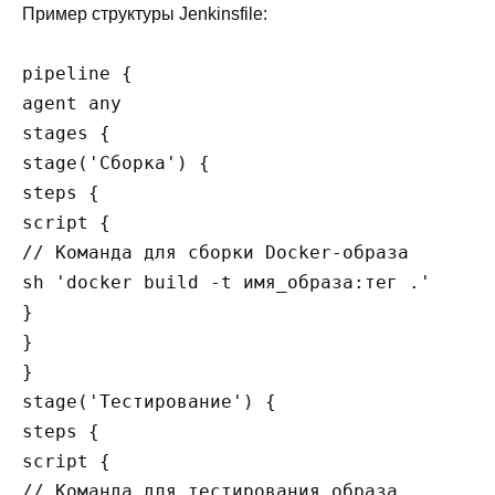
Пример структуры Jenkinsfile:
pipeline {

agent any

stages {

stage('Сборка') {

steps {

script {

// Команда для сборки Docker-образа

sh 'docker build -t имя_образа:тег .'

}

}

}

stage('Тестирование') {

steps {

script {

// Команда для тестирования образа
