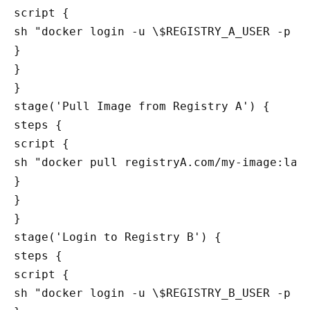
script {

sh "docker login -u \$REGISTRY_A_USER -p \$
}

}

}

stage('Pull Image from Registry A') {

steps {

script {

sh "docker pull registryA.com/my-image:late
}

}

}

stage('Login to Registry B') {

steps {

script {

sh "docker login -u \$REGISTRY_B_USER -p \$