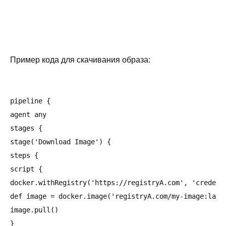
Пример кода для скачивания образа:
pipeline {

agent any

stages {

stage('Download Image') {

steps {

script {

docker.withRegistry('https://registryA.com', 'credenti
def image = docker.image('registryA.com/my-image:lates
image.pull()

}
