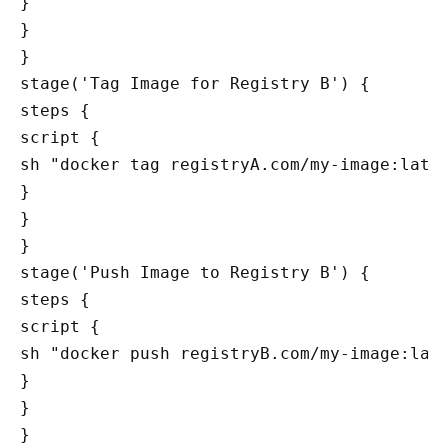
}

}

}

stage('Tag Image for Registry B') {

steps {

script {

sh "docker tag registryA.com/my-image:lates
}

}

}

stage('Push Image to Registry B') {

steps {

script {

sh "docker push registryB.com/my-image:late
}

}

}
