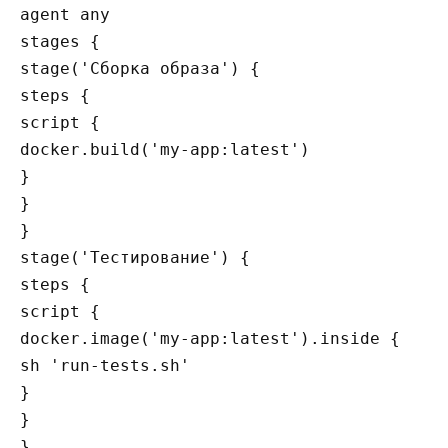
agent any

stages {

stage('Сборка образа') {

steps {

script {

docker.build('my-app:latest')

}

}

}

stage('Тестирование') {

steps {

script {

docker.image('my-app:latest').inside {

sh 'run-tests.sh'

}

}

}
