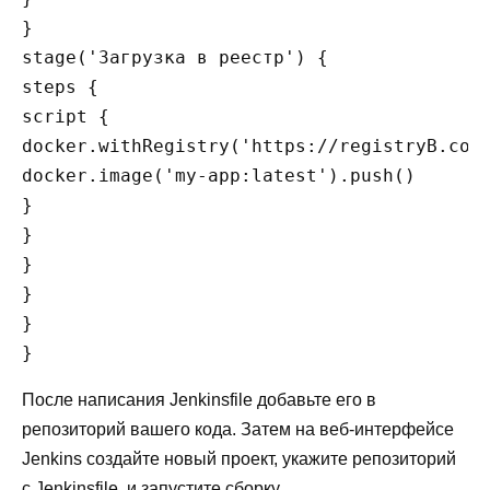
}

stage('Загрузка в реестр') {

steps {

script {

docker.withRegistry('https://registryB.com'
docker.image('my-app:latest').push()

}

}

}

}

}

После написания Jenkinsfile добавьте его в
репозиторий вашего кода. Затем на веб-интерфейсе
Jenkins создайте новый проект, укажите репозиторий
с Jenkinsfile, и запустите сборку.