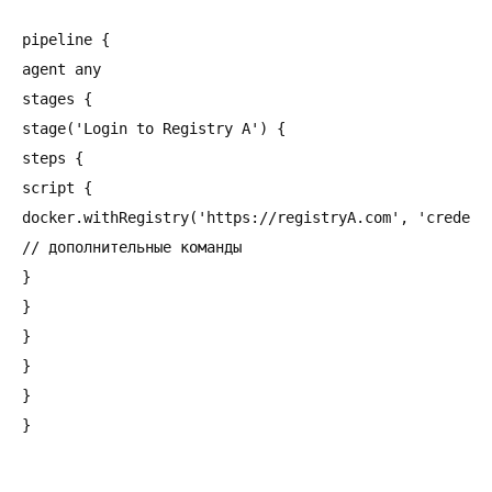
pipeline {

agent any

stages {

stage('Login to Registry A') {

steps {

script {

docker.withRegistry('https://registryA.com', 'credenti
// дополнительные команды

}

}

}

}

}

}