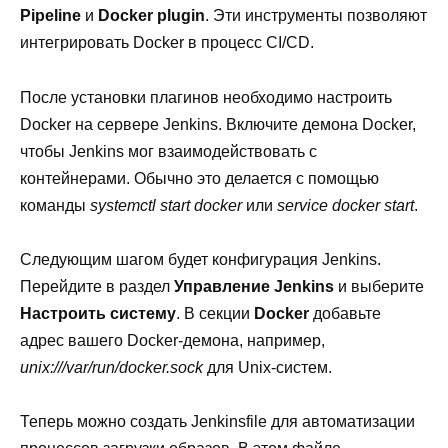
Pipeline
и
Docker plugin
. Эти инструменты позволяют
интегрировать Docker в процесс CI/CD.
После установки плагинов необходимо настроить
Docker на сервере Jenkins. Включите демона Docker,
чтобы Jenkins мог взаимодействовать с
контейнерами. Обычно это делается с помощью
команды
systemctl start docker
или
service docker start
.
Следующим шагом будет конфигурация Jenkins.
Перейдите в раздел
Управление Jenkins
и выберите
Настроить систему
. В секции
Docker
добавьте
адрес вашего Docker-демона, например,
unix:///var/run/docker.sock
для Unix-систем.
Теперь можно создать Jenkinsfile для автоматизации