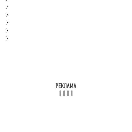
}

}

}

}
