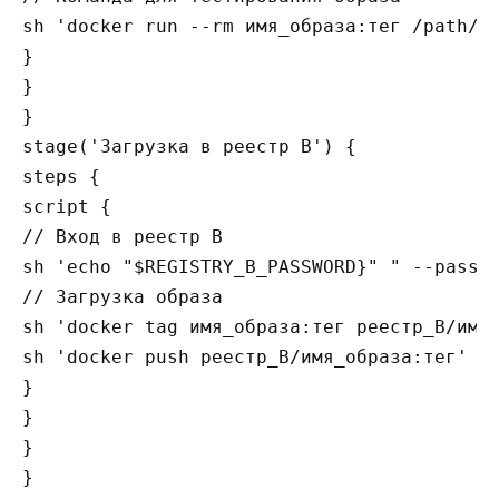
sh 'docker run --rm имя_образа:тег /path/to
}

}

}

stage('Загрузка в реестр B') {

steps {

script {

// Вход в реестр B

sh 'echo "$REGISTRY_B_PASSWORD}" " --passwo
// Загрузка образа

sh 'docker tag имя_образа:тег реестр_B/имя_
sh 'docker push реестр_B/имя_образа:тег'

}

}

}

}
