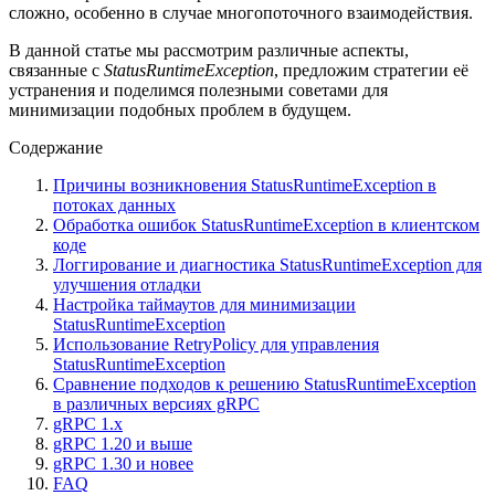
сложно, особенно в случае многопоточного взаимодействия.
В данной статье мы рассмотрим различные аспекты,
связанные с
StatusRuntimeException
, предложим стратегии её
устранения и поделимся полезными советами для
минимизации подобных проблем в будущем.
Содержание
Причины возникновения StatusRuntimeException в
потоках данных
Обработка ошибок StatusRuntimeException в клиентском
коде
Логгирование и диагностика StatusRuntimeException для
улучшения отладки
Настройка таймаутов для минимизации
StatusRuntimeException
Использование RetryPolicy для управления
StatusRuntimeException
Сравнение подходов к решению StatusRuntimeException
в различных версиях gRPC
gRPC 1.x
gRPC 1.20 и выше
gRPC 1.30 и новее
FAQ