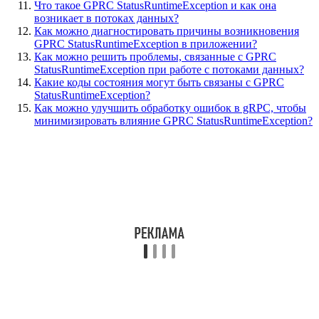
Что такое GPRC StatusRuntimeException и как она
возникает в потоках данных?
Как можно диагностировать причины возникновения
GPRC StatusRuntimeException в приложении?
Как можно решить проблемы, связанные с GPRC
StatusRuntimeException при работе с потоками данных?
Какие коды состояния могут быть связаны с GPRC
StatusRuntimeException?
Как можно улучшить обработку ошибок в gRPC, чтобы
минимизировать влияние GPRC StatusRuntimeException?