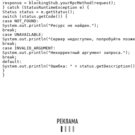
response = blockingStub.yourRpcMethod(request);

} catch (StatusRuntimeException e) {

Status status = e.getStatus();

switch (status.getCode()) {

case NOT_FOUND:

System.out.println("Ресурс не найден.");

break;

case UNAVAILABLE:

System.out.println("Сервер недоступен, попробуйте позже
break;

case INVALID_ARGUMENT:

System.out.println("Некорректный аргумент запроса.");

break;

default:

System.out.println("Ошибка: " + status.getDescription()
}

}