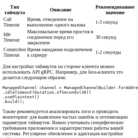
Тип
Рекомендованное
Описание
таймаута
значение
Call
Время, отведенное на
1-5 секунд
Timeout
выполнение одного вызова
Максимальное время простоя в
Idle
соединении перед его
30 секунд
Timeout
закрытием
Connection
Время ожидания подключения
1-2 секунды
Timeout
к серверу
Для настройки таймаутов на стороне клиента можно
использовать API gRPC. Например, для Java-клиента это
делается следующим образом:
ManagedChannel channel = ManagedChannelBuilder.forAddre
.idleTimeout(Duration.ofSeconds(30))

.usePlaintext()

.build();
Также рекомендуется анализировать логи и проводить
мониторинг для выявления частых ошибок и оптимизации
параметров таймаутов. Важно учитывать специфические
требования приложения и характеристики работы вашей
системы. Регулярное обновление и адаптация настройки