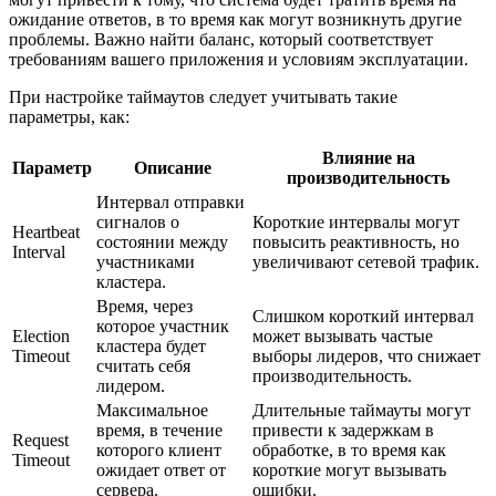
ожидание ответов, в то время как могут возникнуть другие
проблемы. Важно найти баланс, который соответствует
требованиям вашего приложения и условиям эксплуатации.
При настройке таймаутов следует учитывать такие
параметры, как:
Влияние на
Параметр
Описание
производительность
Интервал отправки
сигналов о
Короткие интервалы могут
Heartbeat
состоянии между
повысить реактивность, но
Interval
участниками
увеличивают сетевой трафик.
кластера.
Время, через
Слишком короткий интервал
которое участник
Election
может вызывать частые
кластера будет
Timeout
выборы лидеров, что снижает
считать себя
производительность.
лидером.
Максимальное
Длительные таймауты могут
время, в течение
привести к задержкам в
Request
которого клиент
обработке, в то время как
Timeout
ожидает ответ от
короткие могут вызывать
сервера.
ошибки.