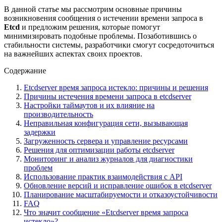
В данной статье мы рассмотрим основные причины
возникновения сообщения о истечении времени запроса в
Etcd
и предложим решения, которые помогут
минимизировать подобные проблемы. Позаботившись о
стабильности системы, разработчики смогут сосредоточиться
на важнейших аспектах своих проектов.
Содержание
Etcdserver время запроса истекло: причины и решения
Причины истечения времени запроса в etcdserver
Настройки таймаутов и их влияние на
производительность
Неправильная конфигурация сети, вызывающая
задержки
Загруженность сервера и управление ресурсами
Решения для оптимизации работы etcdserver
Мониторинг и анализ журналов для диагностики
проблем
Использование практик взаимодействия с API
Обновление версий и исправление ошибок в etcdserver
Планирование масштабируемости и отказоустойчивости
FAQ
Что значит сообщение «Etcdserver время запроса
истекло»?