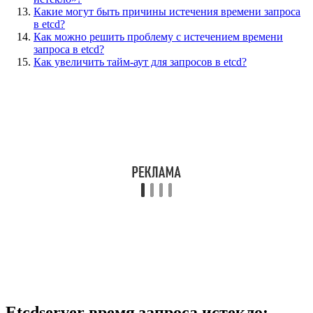
Какие могут быть причины истечения времени запроса
в etcd?
Как можно решить проблему с истечением времени
запроса в etcd?
Как увеличить тайм-аут для запросов в etcd?
Etcdserver время запроса истекло: