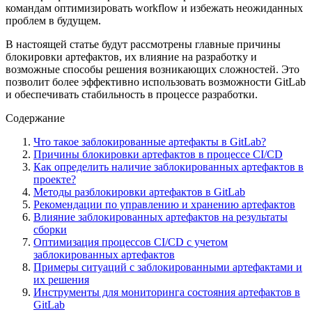
командам оптимизировать workflow и избежать неожиданных
проблем в будущем.
В настоящей статье будут рассмотрены главные причины
блокировки артефактов, их влияние на разработку и
возможные способы решения возникающих сложностей. Это
позволит более эффективно использовать возможности GitLab
и обеспечивать стабильность в процессе разработки.
Содержание
Что такое заблокированные артефакты в GitLab?
Причины блокировки артефактов в процессе CI/CD
Как определить наличие заблокированных артефактов в
проекте?
Методы разблокировки артефактов в GitLab
Рекомендации по управлению и хранению артефактов
Влияние заблокированных артефактов на результаты
сборки
Оптимизация процессов CI/CD с учетом
заблокированных артефактов
Примеры ситуаций с заблокированными артефактами и
их решения
Инструменты для мониторинга состояния артефактов в
GitLab