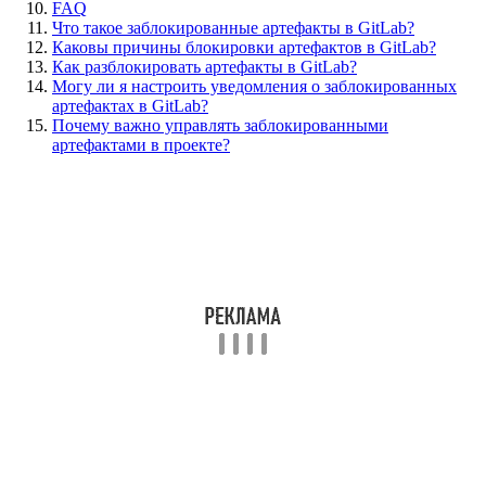
FAQ
Что такое заблокированные артефакты в GitLab?
Каковы причины блокировки артефактов в GitLab?
Как разблокировать артефакты в GitLab?
Могу ли я настроить уведомления о заблокированных
артефактах в GitLab?
Почему важно управлять заблокированными
артефактами в проекте?