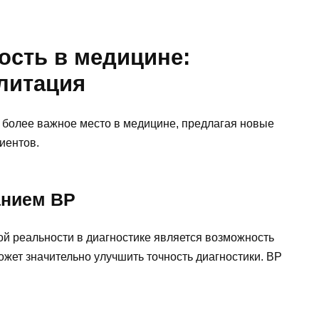
ость в медицине:
литация
ё более важное место в медицине, предлагая новые
иентов.
анием ВР
й реальности в диагностике является возможность
жет значительно улучшить точность диагностики. ВР