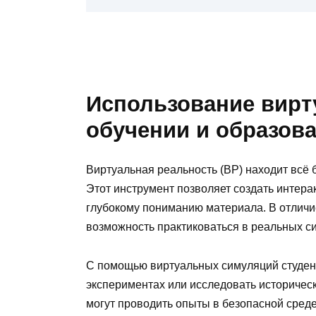
Использование вирт
обучении и образов
Виртуальная реальность (ВР) находит всё
Этот инструмент позволяет создать интер
глубокому пониманию материала. В отличи
возможность практиковаться в реальных си
С помощью виртуальных симуляций студент
экспериментах или исследовать историческ
могут проводить опыты в безопасной среде