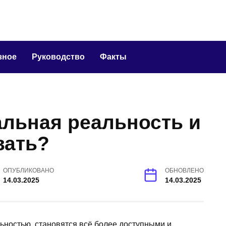
зное
Руководство
Факты
альная реальность и
вать?
ОПУБЛИКОВАНО
ОБНОВЛЕНО
14.03.2025
14.03.2025
ьностью, становятся всё более доступными и