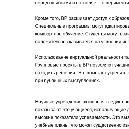
перед ошибками и позволяет эксперименти
Кроме того, ВР расшивает доступ к образ
Специальные программы могут адаптирова
комфортное обучение. Студенты могут вза
положительно сказывается на усвоении и
Использование виртуальной реальности та
Групповые проекты в ВР позволяют учащим
находить решения. Это помогает укрепить
при публичных выступлениях.
Научные учреждения активно исследуют эф
показывают, что учащиеся, использующие 
высокие показатели успеваемости. Это выз
учебные планы, что может существенно из