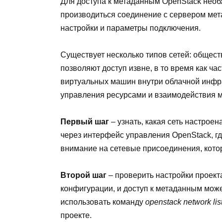
Для доступа к метаданным OpenStack необх
производиться соединение с сервером ме
настройки и параметры подключения.
Существует несколько типов сетей: общес
позволяют доступ извне, в то время как ч
виртуальных машин внутри облачной инфра
управления ресурсами и взаимодействия 
Первый шаг
– узнать, какая сеть настрое
через интерфейс управления OpenStack, гд
внимание на сетевые присоединения, кот
Второй шаг
– проверить настройки проект
конфигурации, и доступ к метаданным може
использовать команду
openstack network lis
проекте.