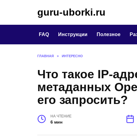
Перейти
guru-uborki.ru
к
содержанию
FAQ
Инструкции
Полезное
Ра
ГЛАВНАЯ
»
ИНТЕРЕСНО
Что такое IP-ад
метаданных Open
его запросить?
НА ЧТЕНИЕ
6 мин