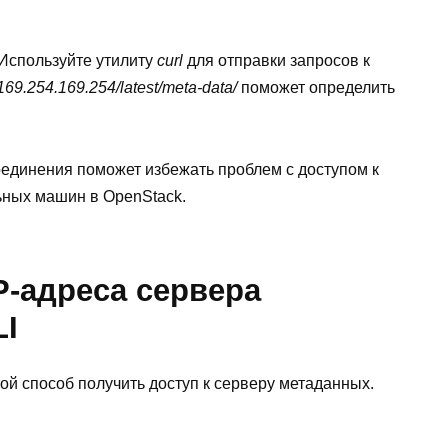
 Используйте утилиту
curl
для отправки запросов к
//169.254.169.254/latest/meta-data/
поможет определить
оединения поможет избежать проблем с доступом к
ьных машин в OpenStack.
P-адреса сервера
LI
той способ получить доступ к серверу метаданных.