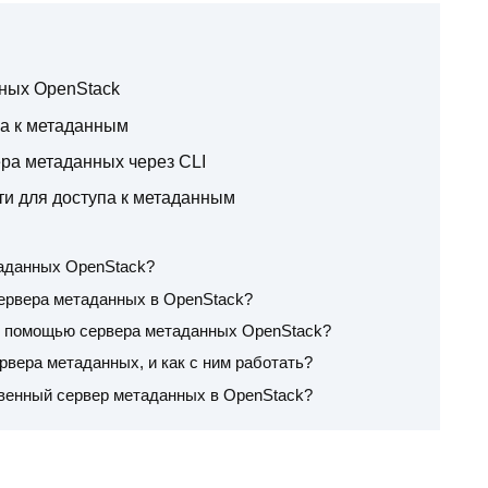
нных OpenStack
па к метаданным
ра метаданных через CLI
и для доступа к метаданным
таданных OpenStack?
 сервера метаданных в OpenStack?
с помощью сервера метаданных OpenStack?
рвера метаданных, и как с ним работать?
твенный сервер метаданных в OpenStack?