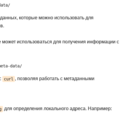
data/
аданных, которые можно использовать для
в.
е может использоваться для получения информации с
meta-data/
 с
, позволяя работать с метаданными
curl
для определения локального адреса. Например:
g