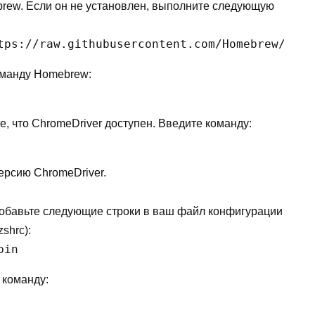
brew. Если он не установлен, выполните следующую
tps://raw.githubusercontent.com/Homebrew/inst
оманду Homebrew:
, что ChromeDriver доступен. Введите команду:
ерсию ChromeDriver.
обавьте следующие строки в ваш файл конфигурации
shrc):
bin
 команду: