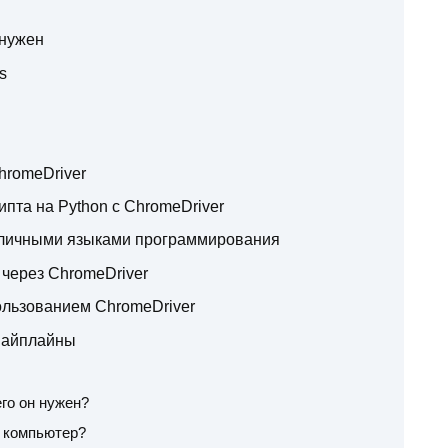
 нужен
s
hromeDriver
ипта на Python с ChromeDriver
зличными языками программирования
через ChromeDriver
ользованием ChromeDriver
 пайплайны
его он нужен?
а компьютер?