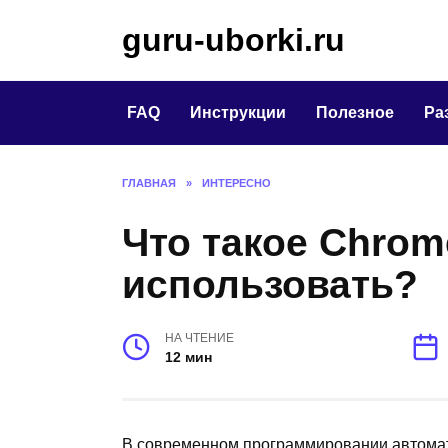
Перейти
guru-uborki.ru
к
содержанию
FAQ
Инструкции
Полезное
Ра
ГЛАВНАЯ
»
ИНТЕРЕСНО
Что такое Chrome
использовать?
НА ЧТЕНИЕ
12 мин
В современном программировании автомат