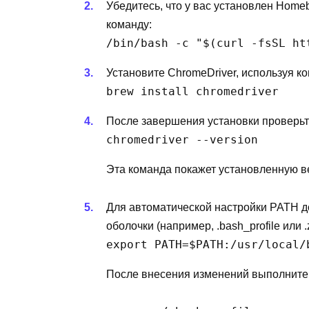
Убедитесь, что у вас установлен Home
команду:
/bin/bash -c "$(curl -fsSL ht
Установите ChromeDriver, используя к
brew install chromedriver
После завершения установки проверьте
chromedriver --version
Эта команда покажет установленную в
Для автоматической настройки PATH д
оболочки (например, .bash_profile или .z
export PATH=$PATH:/usr/local/
После внесения изменений выполните