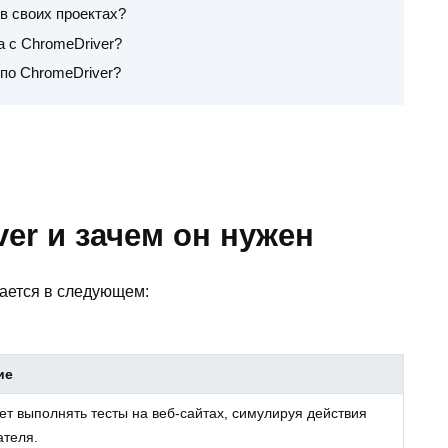
в своих проектах?
а с ChromeDriver?
по ChromeDriver?
ver и зачем он нужен
ается в следующем:
ие
ет выполнять тесты на веб-сайтах, симулируя действия
ателя.