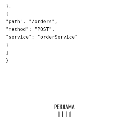
},

{

"path": "/orders",

"method": "POST",

"service": "orderService"

}

]
