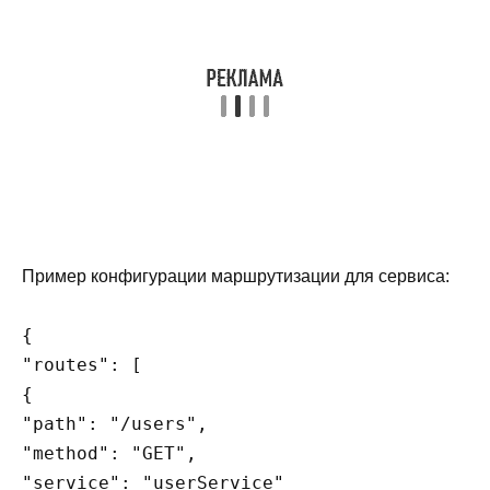
Пример конфигурации маршрутизации для сервиса:
{

"routes": [

{

"path": "/users",

"method": "GET",

"service": "userService"
