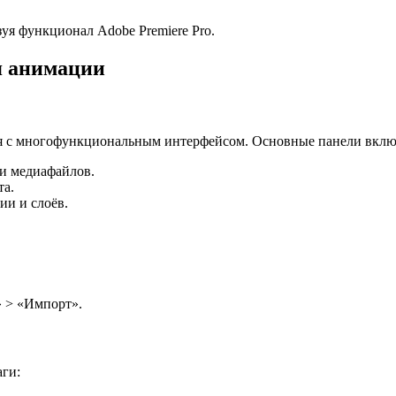
зуя функционал Adobe Premiere Pro.
ля анимации
ется с многофункциональным интерфейсом. Основные панели вкл
ии медиафайлов.
та.
ии и слоёв.
 > «Импорт».
ги: