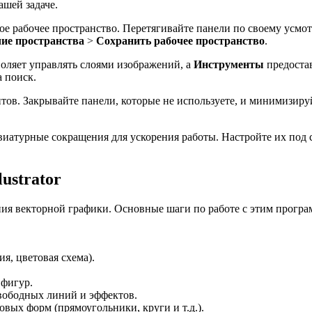
ашей задаче.
ое рабочее пространство. Перетягивайте панели по своему усмо
ие пространства
>
Сохранить рабочее пространство
.
оляет управлять слоями изображений, а
Инструменты
предостав
а поиск.
тов. Закрывайте панели, которые не используете, и минимизиру
авиатурные сокращения для ускорения работы. Настройте их под
ustrator
дания векторной графики. Основные шаги по работе с этим прог
я, цветовая схема).
 фигур.
вободных линий и эффектов.
вых форм (прямоугольники, круги и т.д.).