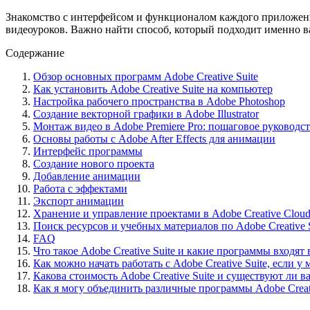
Знакомство с интерфейсом и функционалом каждого приложени
видеоуроков. Важно найти способ, который подходит именно в
Содержание
Обзор основных программ Adobe Creative Suite
Как установить Adobe Creative Suite на компьютер
Настройка рабочего пространства в Adobe Photoshop
Создание векторной графики в Adobe Illustrator
Монтаж видео в Adobe Premiere Pro: пошаговое руководс
Основы работы с Adobe After Effects для анимации
Интерфейс программы
Создание нового проекта
Добавление анимации
Работа с эффектами
Экспорт анимации
Хранение и управление проектами в Adobe Creative Clou
Поиск ресурсов и учебных материалов по Adobe Creative S
FAQ
Что такое Adobe Creative Suite и какие программы входят 
Как можно начать работать с Adobe Creative Suite, если у
Какова стоимость Adobe Creative Suite и существуют ли 
Как я могу объединить различные программы Adobe Creati