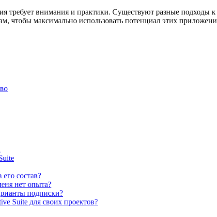
я требует внимания и практики. Существуют разные подходы к 
ам, чтобы максимально использовать потенциал этих приложени
тво
d
uite
в его состав?
 меня нет опыта?
варианты подписки?
ve Suite для своих проектов?