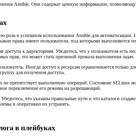
олнения Ansible. Они содержат ценную информацию, позволяющ
ах
вую роль в успешном использовании Ansible для автоматизации.
 какие права имеют пользователи, под которыми выполняются оп
в доступа к директориям. Убедитесь, что у пользователя есть н
имых прав, это может стать причиной провала выполнения задач.
льзователь. Иногда доступ к ресурсам ограничивается только дл
группу для получения доступа.
nux не препятствует выполнению операций. Состояние SELinux
нное переключение его режима на разрешающий.
Убедитесь, что указаны правильные пути и что каталоги создаю
емы и оперативно их устранять.
лога в плейбуках