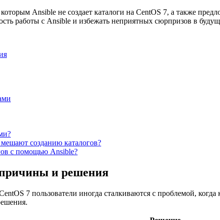
оторым Ansible не создает каталоги на CentOS 7, а также пред
ть работы с Ansible и избежать неприятных сюрпризов в будущ
ия
ами
ми?
ые мешают созданию каталогов?
огов с помощью Ansible?
7: причины и решения
entOS 7 пользователи иногда сталкиваются с проблемой, когда к
решения.