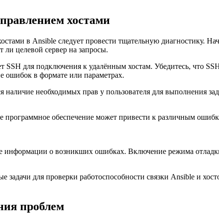
управлением хостами
стами в Ansible следует провести тщательную диагностику. Нача
т ли целевой сервер на запросы.
т SSH для подключения к удалённым хостам. Убедитесь, что SS
чие ошибок в формате или параметрах.
тся наличие необходимых прав у пользователя для выполнения з
вшее программное обеспечение может привести к различным оши
ьше информации о возникших ошибках. Включение режима отладк
е задачи для проверки работоспособности связки Ansible и хосто
ния проблем