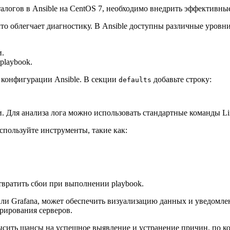
талогов в Ansible на CentOS 7, необходимо внедрить эффективн
то облегчает диагностику. В Ansible доступны различные уровн
и.
playbook.
 конфигурации Ansible. В секции
добавьте строку:
defaults
и. Для анализа лога можно использовать стандартные команды Li
пользуйте инструменты, такие как:
вратить сбои при выполнении playbook.
ли Grafana, может обеспечить визуализацию данных и уведомлен
рирования серверов.
сить шансы на успешное выявление и устранение причин, по кото