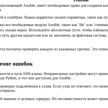
Решение
 выполняющий Ansible, имеет необходимые права для создания ка
.
й в плейбуке. Важно корректно указать параметры, такие как пу
ны все необходимые модули Ansible, такие как `file` или `comman
логу указан верно. Используйте абсолютные пути, чтобы избежат
й путь другим процессом или не заполнена ли файловая система. 
ся поэтапно проверять каждую из указанных причин. Это помож
личие ошибок
вателя и пути SSH-ключа. Неправильные настройки могут привес
к Python, и что они доступны для Ansible.
проверки подключения к узлам. Если узлы не отвечают, это мож
 открыты.
щей машине и целевых серверах. Их несовместимость может при