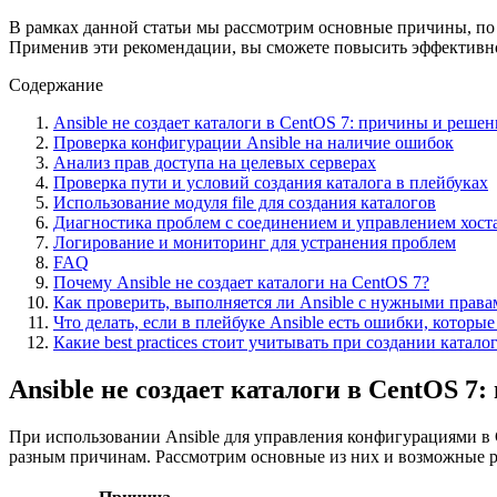
В рамках данной статьи мы рассмотрим основные причины, по к
Применив эти рекомендации, вы сможете повысить эффективнос
Содержание
Ansible не создает каталоги в CentOS 7: причины и решен
Проверка конфигурации Ansible на наличие ошибок
Анализ прав доступа на целевых серверах
Проверка пути и условий создания каталога в плейбуках
Использование модуля file для создания каталогов
Диагностика проблем с соединением и управлением хост
Логирование и мониторинг для устранения проблем
FAQ
Почему Ansible не создает каталоги на CentOS 7?
Как проверить, выполняется ли Ansible с нужными права
Что делать, если в плейбуке Ansible есть ошибки, котор
Какие best practices стоит учитывать при создании катал
Ansible не создает каталоги в CentOS 
При использовании Ansible для управления конфигурациями в C
разным причинам. Рассмотрим основные из них и возможные 