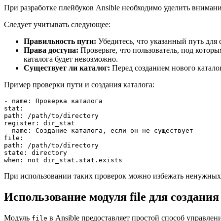
При разработке плейбуков Ansible необходимо уделить внимани
Следует учитывать следующее:
Правильность пути:
Убедитесь, что указанный путь для 
Права доступа:
Проверьте, что пользователь, под которы
каталога будет невозможно.
Существует ли каталог:
Перед созданием нового катало
Пример проверки пути и создания каталога:
- name: Проверка каталога

stat:

path: /path/to/directory

register: dir_stat

- name: Создание каталога, если он не существует

file:

path: /path/to/directory

state: directory

При использовании таких проверок можно избежать ненужных 
Использование модуля file для создания
Модуль
в Ansible предоставляет простой способ управлен
file