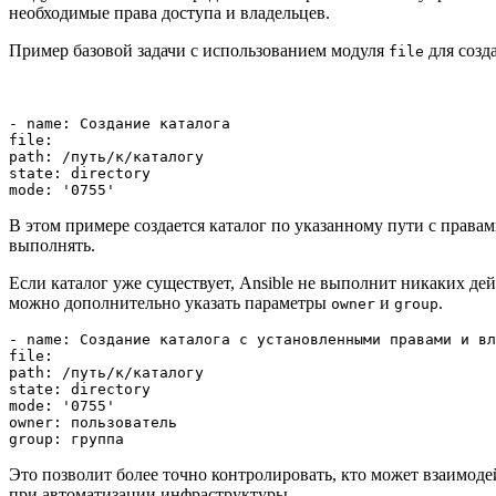
необходимые права доступа и владельцев.
Пример базовой задачи с использованием модуля
для созд
file
- name: Создание каталога

file:

path: /путь/к/каталогу

state: directory

В этом примере создается каталог по указанному пути с правам
выполнять.
Если каталог уже существует, Ansible не выполнит никаких де
можно дополнительно указать параметры
и
.
owner
group
- name: Создание каталога с установленными правами и вл
file:

path: /путь/к/каталогу

state: directory

mode: '0755'

owner: пользователь

Это позволит более точно контролировать, кто может взаимоде
при автоматизации инфраструктуры.