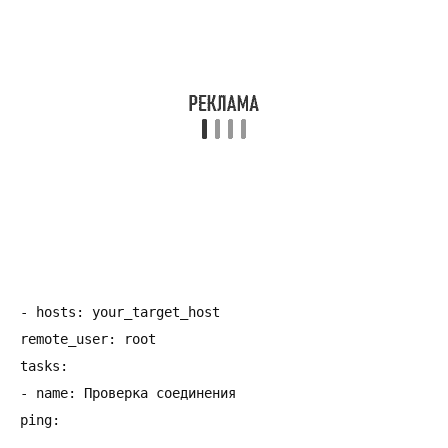
- hosts: your_target_host

remote_user: root

tasks:

- name: Проверка соединения
