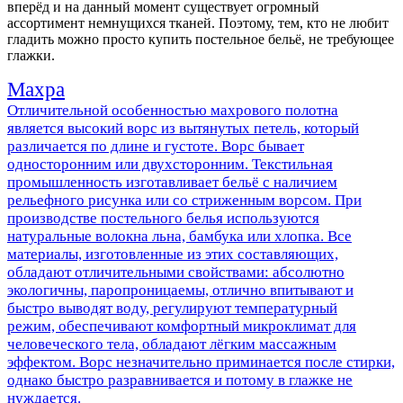
вперёд и на данный момент существует огромный
ассортимент немнущихся тканей. Поэтому, тем, кто не любит
гладить можно просто купить постельное бельё, не требующее
глажки.
Махра
Отличительной особенностью махрового полотна
является высокий ворс из вытянутых петель, который
различается по длине и густоте. Ворс бывает
односторонним или двухсторонним. Текстильная
промышленность изготавливает бельё с наличием
рельефного рисунка или со стриженным ворсом. При
производстве постельного белья используются
натуральные волокна льна, бамбука или хлопка. Все
материалы, изготовленные из этих составляющих,
обладают отличительными свойствами: абсолютно
экологичны, паропроницаемы, отлично впитывают и
быстро выводят воду, регулируют температурный
режим, обеспечивают комфортный микроклимат для
человеческого тела, обладают лёгким массажным
эффектом. Ворс незначительно приминается после стирки,
однако быстро разравнивается и потому в глажке не
нуждается.