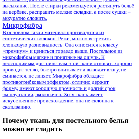
высыхание. После стирки рекомендуется растянуть бельё
на верёвке, расправить мелкие складки, а после сушки –
аккуратно сложить.
Микрофибра
В основном такой материал производится из
синтетических волокон. Реже, можно встретить
хлопковую разновидность. Она относится к классу
«премиум» и цениться гораздо выше. Постельное из
микрофибры мягкие и приятные на ощупь. К
неоспоримым достоинствам этой ткани относят: хорошо
проводит тепло, быстро впитывает и выводит влагу, не
сминается, не линяет. Микрофибра обладает
противогрибковым эффектом, отлично держит
форму, имеют хорошую прочность и долгий срок
эксплуатации, экологична. Хотя ткань имеет
искусственное происхождение, она не склонна к
скатыванию.
Почему ткань для постельного белья
можно не гладить