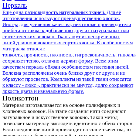
Перкаль
Ещё одна разновидность натуральных тканей. Для её
изготовления используют преимущественно хлопок.
Иногда, для усиления качества, некоторые производители
прибегают также к добавлению других натуральных или
синтетических волокон. Ткань ткут из нескрученных
нитей длинноволокнистых сортов хлопка. К особенностям
материала относят:
тонкость, прочность, плотность, гигроскопичность, гипоал
сохраняет тепло, отлично держит форму. Всем этим
качествам перкаль обязан особенностям плетения нитей.
Волокна расположены очень близко друг от друга и не
образуют просветов. Комплекты из такой ткани относятся
к классу «люкс», практически не мнутся, долго сохраняют
яркость цвета и изначальную форму.
Поликоттон
Материал изготавливается на основе полиэфирных и
хлопковых волокон. На этапе создания нити соединяют
натуральное и искусственное волокно. Такой метод
позволяет материалу выглядеть идентично с обеих сторон.
Если соединение нитей происходит на этапе ткачества, то
лицевая часть будет хлопковой, а изнаночная –