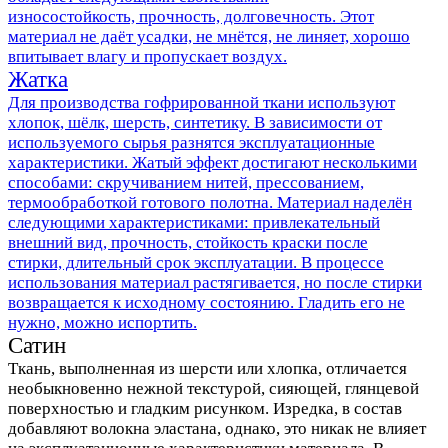
износостойкость, прочность, долговечность. Этот
материал не даёт усадки, не мнётся, не линяет, хорошо
впитывает влагу и пропускает воздух.
Жатка
Для производства гофрированной ткани используют
хлопок, шёлк, шерсть, синтетику. В зависимости от
используемого сырья разнятся эксплуатационные
характеристики. Жатый эффект достигают несколькими
способами: скручиванием нитей, прессованием,
термообработкой готового полотна. Материал наделён
следующими характеристиками: привлекательный
внешний вид, прочность, стойкость краски после
стирки, длительный срок эксплуатации. В процессе
использования материал растягивается, но после стирки
возвращается к исходному состоянию. Гладить его не
нужно, можно испортить.
Сатин
Ткань, выполненная из шерсти или хлопка, отличается
необыкновенно нежной текстурой, сияющей, глянцевой
поверхностью и гладким рисунком. Изредка, в состав
добавляют волокна эластана, однако, это никак не влияет