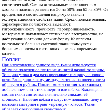
синтетической. Самым оптимальным соотношением
хлопка и полиэстера является 50 на 50% или 65 на 35%. От
процентного соотношения напрямую зависят
эксплуатационные свойства ткани. Среди положительных
характеристик поликоттона выделяют:
гигроскопичность, прочность, паропроницаемость.
Материал не накапливает статическое электричество, не
даёт усадки и отлично держит форму. Комплекты
постельного белья из смесовой ткани пользуются
большим спросом в гостиницах и отелях «премиум»
класса.
Поплин
При изготовлении данного вида ткани используется
обычное полотняное плетение из нитей разной толщины.
Толщина утока в два раза превышает толщину основной
нити. Благодаря такому методу плетения на поверхности
образуется рубчик. Поплин может состоять из хлопка с
добавлением синтетики, шерсти или шёлка. Входящая в
состав ткани синтетика значительно снижает её
стоимость. Наличие шёлка и шерсти – повышает цену и
возводит материал в ранг «премиум» класса. Ткань
обладает следующими свойствами: