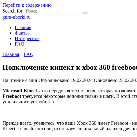
Перейти к содержанию
Search for:
guru-uborki.ru
Главная
Факты
Интересное
FAQ
Главная
»
FAQ
Подключение кинект к xbox 360 freebo
На чтение
4 мин
Опубликовано
19.02.2024
Обновлено
23.02.20
Microsoft Kinect
- это передовая технология, которая позволяе
Freeboot
требуется некоторые дополнительные шаги. В этой ста
уникального устройства.
Прежде всего, убедитесь, что ваша Xbox 360 имеет Freeboot 
Kinect к вашей консоли, используя специальный адаптер для п