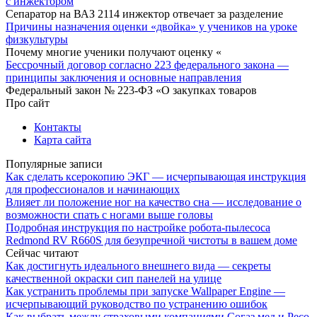
с инжектором
Сепаратор на ВАЗ 2114 инжектор отвечает за разделение
Причины назначения оценки «двойка» у учеников на уроке
физкультуры
Почему многие ученики получают оценку «
Бессрочный договор согласно 223 федерального закона —
принципы заключения и основные направления
Федеральный закон № 223-ФЗ «О закупках товаров
Про сайт
Контакты
Карта сайта
Популярные записи
Как сделать ксерокопию ЭКГ — исчерпывающая инструкция
для профессионалов и начинающих
Влияет ли положение ног на качество сна — исследование о
возможности спать с ногами выше головы
Подробная инструкция по настройке робота-пылесоса
Redmond RV R660S для безупречной чистоты в вашем доме
Сейчас читают
Как достигнуть идеального внешнего вида — секреты
качественной окраски сип панелей на улице
Как устранить проблемы при запуске Wallpaper Engine —
исчерпывающий руководство по устранению ошибок
Как выбрать между страховыми компаниями Согаз мед и Ресо