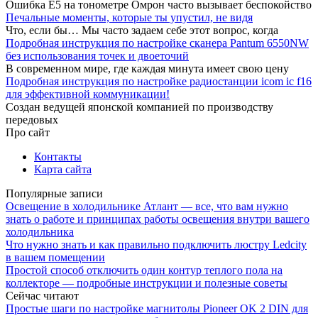
Ошибка E5 на тонометре Омрон часто вызывает беспокойство
Печальные моменты, которые ты упустил, не видя
Что, если бы… Мы часто задаем себе этот вопрос, когда
Подробная инструкция по настройке сканера Pantum 6550NW
без использования точек и двоеточий
В современном мире, где каждая минута имеет свою цену
Подробная инструкция по настройке радиостанции icom ic f16
для эффективной коммуникации!
Создан ведущей японской компанией по производству
передовых
Про сайт
Контакты
Карта сайта
Популярные записи
Освещение в холодильнике Атлант — все, что вам нужно
знать о работе и принципах работы освещения внутри вашего
холодильника
Что нужно знать и как правильно подключить люстру Ledcity
в вашем помещении
Простой способ отключить один контур теплого пола на
коллекторе — подробные инструкции и полезные советы
Сейчас читают
Простые шаги по настройке магнитолы Pioneer OK 2 DIN для