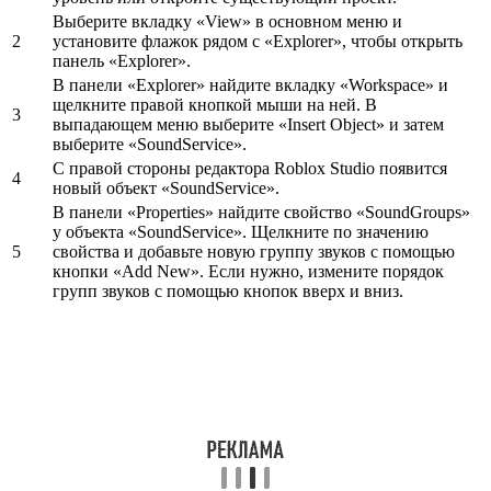
Выберите вкладку «View» в основном меню и
2
установите флажок рядом с «Explorer», чтобы открыть
панель «Explorer».
В панели «Explorer» найдите вкладку «Workspace» и
щелкните правой кнопкой мыши на ней. В
3
выпадающем меню выберите «Insert Object» и затем
выберите «SoundService».
С правой стороны редактора Roblox Studio появится
4
новый объект «SoundService».
В панели «Properties» найдите свойство «SoundGroups»
у объекта «SoundService». Щелкните по значению
5
свойства и добавьте новую группу звуков с помощью
кнопки «Add New». Если нужно, измените порядок
групп звуков с помощью кнопок вверх и вниз.