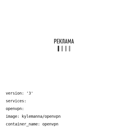
version: '3'

services:

openvpn:

image: kylemanna/openvpn

container_name: openvpn
