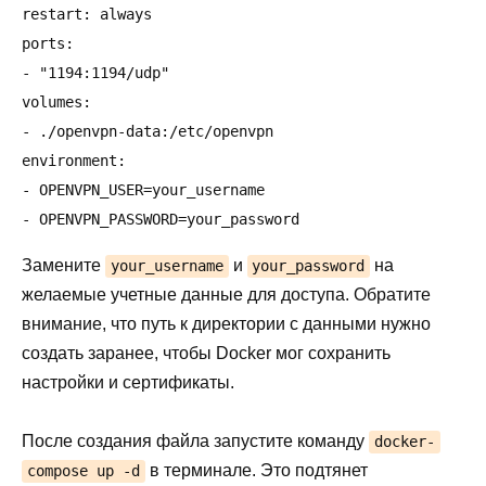
restart: always

ports:

- "1194:1194/udp"

volumes:

- ./openvpn-data:/etc/openvpn

environment:

- OPENVPN_USER=your_username

Замените
и
на
your_username
your_password
желаемые учетные данные для доступа. Обратите
внимание, что путь к директории с данными нужно
создать заранее, чтобы Docker мог сохранить
настройки и сертификаты.
После создания файла запустите команду
docker-
в терминале. Это подтянет
compose up -d