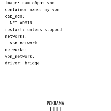
image: ваш_образ_vpn

container_name: my_vpn

cap_add:

- NET_ADMIN

restart: unless-stopped

networks:

- vpn_network

networks:

vpn_network:
