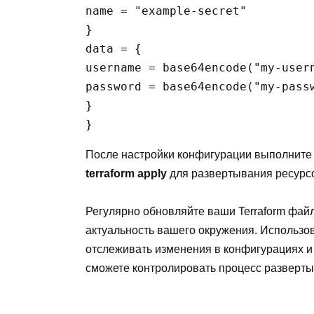
name = "example-secret"

}

data = {

username = base64encode("my-usern
password = base64encode("my-passw
}

После настройки конфигурации выполнит
terraform apply
для развертывания ресурсо
Регулярно обновляйте ваши Terraform фай
актуальность вашего окружения. Использов
отслеживать изменения в конфигурациях и 
сможете контролировать процесс разверты