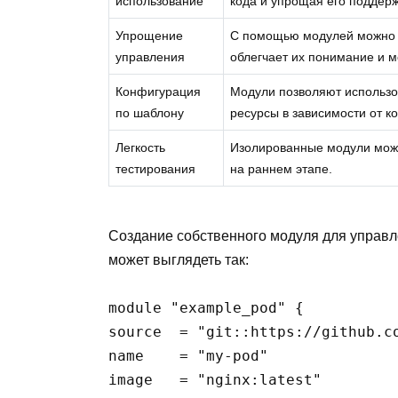
использование
кода и упрощая его поддерж
Упрощение
С помощью модулей можно р
управления
облегчает их понимание и 
Конфигурация
Модули позволяют использо
по шаблону
ресурсы в зависимости от к
Легкость
Изолированные модули можн
тестирования
на раннем этапе.
Создание собственного модуля для управл
может выглядеть так:
module "example_pod" {

source  = "git::https://github.co
name    = "my-pod"

image   = "nginx:latest"
