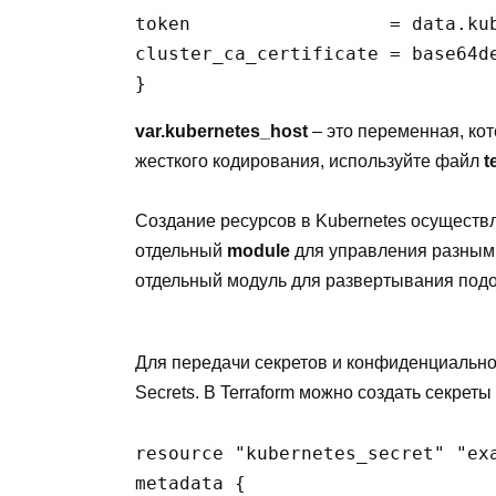
token                  = data.kub
cluster_ca_certificate = base64d
var.kubernetes_host
– это переменная, кот
жесткого кодирования, используйте файл
t
Создание ресурсов в Kubernetes осуществл
отдельный
module
для управления разным
отдельный модуль для развертывания подов
Для передачи секретов и конфиденциально
Secrets. В Terraform можно создать секрет
resource "kubernetes_secret" "exa
metadata {
