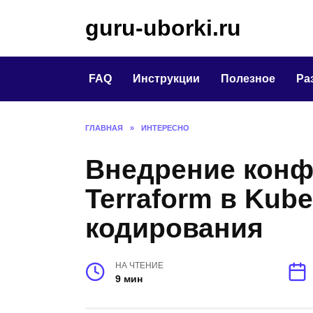
Перейти
guru-uborki.ru
к
содержанию
FAQ
Инструкции
Полезное
Ра
ГЛАВНАЯ
»
ИНТЕРЕСНО
Внедрение конф
Terraform в Kube
кодирования
НА ЧТЕНИЕ
9 мин