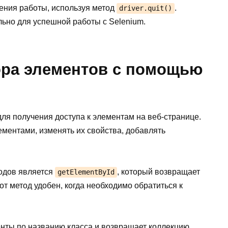
шения работы, используя метод
.
driver.quit()
льно для успешной работы с Selenium.
ра элементов с помощью
для получения доступа к элементам на веб-странице.
ментами, изменять их свойства, добавлять
одов является
, который возвращает
getElementById
т метод удобен, когда необходимо обратиться к
нты по названию класса и возвращает коллекцию