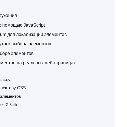
кружения
с помощью JavaScript
ium для локализации элементов
утого выбора элементов
ыборе элементов
ментов на реальных веб-страницах
лассу
електору CSS
 элементов
ез XPath