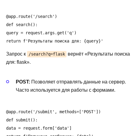
@app.route('/search')

def search():

query = request.args.get('q')

Запрос к
вернёт «Результаты поиска
/search?q=flask
для: flask».
POST:
Позволяет отправлять данные на сервер.
Часто используется для работы с формами.
@app.route('/submit', methods=['POST'])

def submit():

data = request.form['data']
