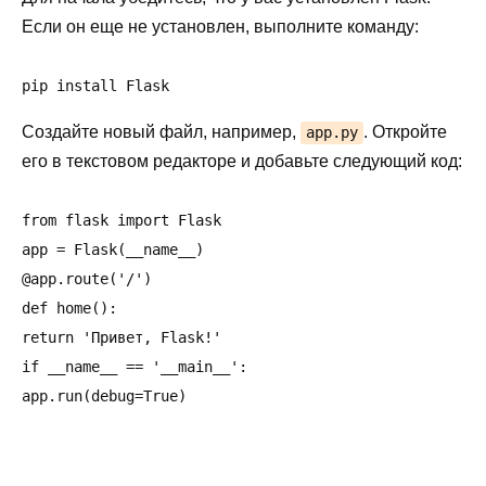
Если он еще не установлен, выполните команду:
pip install Flask
Создайте новый файл, например,
. Откройте
app.py
его в текстовом редакторе и добавьте следующий код:
from flask import Flask

app = Flask(__name__)

@app.route('/')

def home():

return 'Привет, Flask!'

if __name__ == '__main__':

app.run(debug=True)